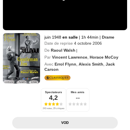
juin 1948
en salle
|
1h 44min
|
Drame
Date de reprise
4 octobre 2006
De
Raoul Walsh
|
Par
Vincent Lawrence
,
Horace McCoy
Avec
Errol Flynn
,
Alexis Smith
,
Jack
Carson
Spectateurs
Mes amis
4,2
--
243 notes, 29 critiques
VOD