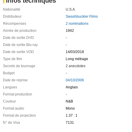
Infos techniques
Nationalité
U.S.A.
Distributeur
Swashbuckler Films
Récompenses
2 nominations
Année de production
1942
Date de sortie DVD
-
Date de sortie Blu-ray
-
Date de sortie VOD
14/03/2018
Type de film
Long métrage
Secrets de tournage
2 anecdotes
Budget
-
Date de reprise
04/10/2006
Langues
Anglais
Format production
-
Couleur
N&B
Format audio
Mono
Format de projection
1.37 : 1
N° de Visa
7131