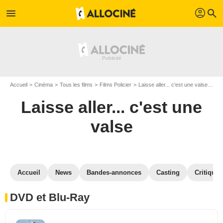
profil
menu
search
Accueil
Cinéma
Tous les films
Films Policier
Laisse aller... c'est une valse
Lai
Laisse aller... c'est une
valse
Accueil
News
Bandes-annonces
Casting
Critiques
DVD et Blu-Ray