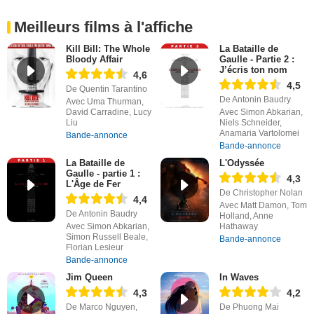
Meilleurs films à l'affiche
Kill Bill: The Whole
La Bataille de
Bloody Affair
Gaulle - Partie 2 :
J’écris ton nom
4,6
4,5
De Quentin Tarantino
De Antonin Baudry
Avec Uma Thurman,
David Carradine, Lucy
Avec Simon Abkarian,
Liu
Niels Schneider,
Anamaria Vartolomei
Bande-annonce
Bande-annonce
La Bataille de
L'Odyssée
Gaulle - partie 1 :
4,3
L'Âge de Fer
De Christopher Nolan
4,4
Avec Matt Damon, Tom
De Antonin Baudry
Holland, Anne
Avec Simon Abkarian,
Hathaway
Simon Russell Beale,
Bande-annonce
Florian Lesieur
Bande-annonce
Jim Queen
In Waves
4,3
4,2
De Marco Nguyen,
De Phuong Mai