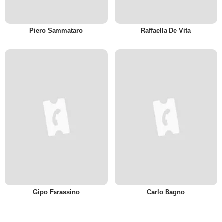
Piero Sammataro
Raffaella De Vita
Gipo Farassino
Carlo Bagno