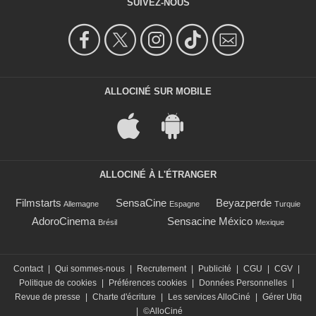
SUIVEZ-NOUS
ALLOCINÉ SUR MOBILE
ALLOCINÉ À L'ÉTRANGER
Filmstarts
SensaCine
Beyazperde
Allemagne
Espagne
Turquie
AdoroCinema
Sensacine México
Brésil
Mexique
Contact
|
Qui sommes-nous
|
Recrutement
|
Publicité
|
CGU
|
CGV
|
Politique de cookies
|
Préférences cookies
|
Données Personnelles
|
Revue de presse
|
Charte d'écriture
|
Les services AlloCiné
|
Gérer Utiq
|
©AlloCiné