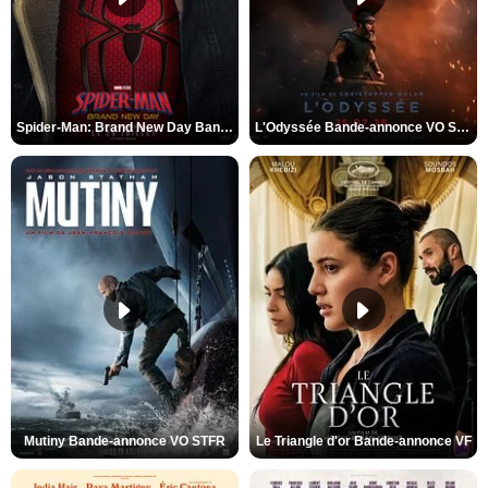
Spider-Man: Brand New Day Bande-annonce VO STFR
L'Odyssée Bande-annonce VO STFR
Mutiny Bande-annonce VO STFR
Le Triangle d'or Bande-annonce VF