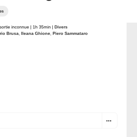
es
sortie inconnue
|
1h 35min
|
Divers
rio Brusa
,
Ileana Ghione
,
Piero Sammataro