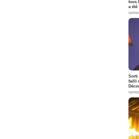
tous 
a été 
samed
Sorti
failli
Décou
samed