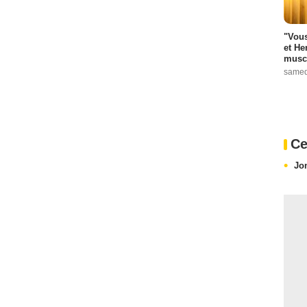
"Vous
et He
muscl
samed
Ce
Jo