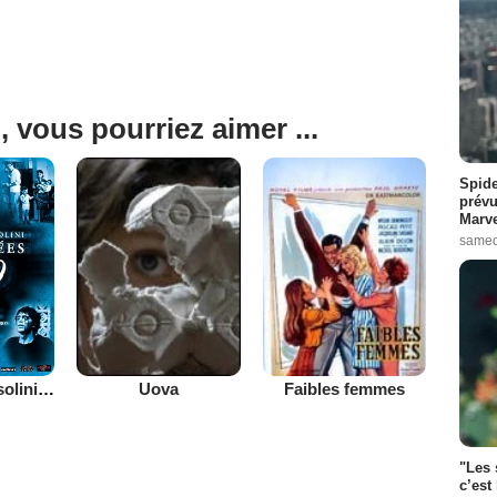
, vous pourriez aimer ...
Spide
prévu
Marve
samed
Pier Paolo Pasolini, les années 60 en 5 films
Uova
Faibles femmes
"Les 
c’est