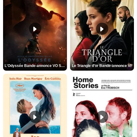
L'Odyssée Bande-annonce VO STFR
Le Triangle d'or Bande-annonce VF