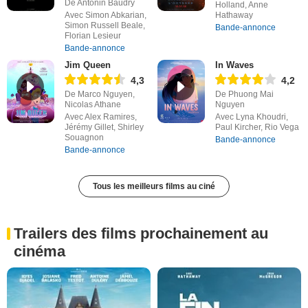
De Antonin Baudry
Holland, Anne
Avec Simon Abkarian,
Hathaway
Simon Russell Beale,
Bande-annonce
Florian Lesieur
Bande-annonce
Jim Queen
In Waves
4,3
4,2
De Marco Nguyen,
De Phuong Mai
Nicolas Athane
Nguyen
Avec Alex Ramires,
Avec Lyna Khoudri,
Jérémy Gillet, Shirley
Paul Kircher, Rio Vega
Souagnon
Bande-annonce
Bande-annonce
Tous les meilleurs films au ciné
Trailers des films prochainement au
cinéma