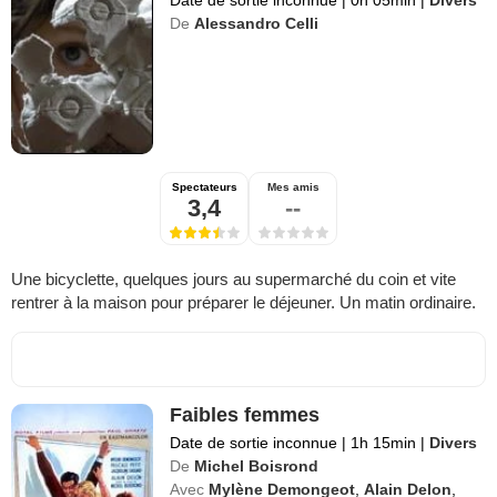
Date de sortie inconnue
|
0h 05min
|
Divers
De
Alessandro Celli
Spectateurs
Mes amis
3,4
--
Une bicyclette, quelques jours au supermarché du coin et vite
rentrer à la maison pour préparer le déjeuner. Un matin ordinaire.
Faibles femmes
Date de sortie inconnue
|
1h 15min
|
Divers
De
Michel Boisrond
Avec
Mylène Demongeot
,
Alain Delon
,