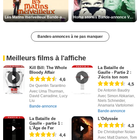
Les Matins merveilleux Bande-annonce VF
Home stories Bande-annonce VO STFR
Bandes-annonces à ne pas manquer
Meilleurs films à l'affiche
Kill Bill: The Whole
La Bataille de
Bloody Affair
Gaulle - Partie 2 :
J’écris ton nom
4,6
4,5
De Quentin Tarantino
De Antonin Baudry
Avec Uma Thurman,
David Carradine, Lucy
Avec Simon Abkarian,
Liu
Niels Schneider,
Anamaria Vartolomei
Bande-annonce
Bande-annonce
La Bataille de
L'Odyssée
Gaulle - partie 1 :
4,3
L'Âge de Fer
De Christopher Nolan
4,4
Avec Matt Damon, Tom