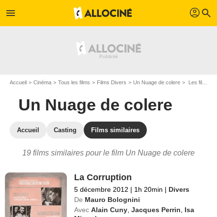
profil
menu
search
Accueil
Cinéma
Tous les films
Films Divers
Un Nuage de colere
Les films similaires à "Un Nuage de colere"
Un Nuage de colere
Accueil
Casting
Films similaires
19 films similaires pour le film Un Nuage de colere
La Corruption
5 décembre 2012
|
1h 20min
|
Divers
De
Mauro Bolognini
Avec
Alain Cuny
,
Jacques Perrin
,
Isa