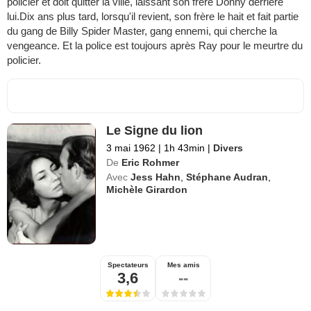
policier et doit quitter la ville, laissant son frère Donny derrière
lui.Dix ans plus tard, lorsqu'il revient, son frère le hait et fait partie
du gang de Billy Spider Master, gang ennemi, qui cherche la
vengeance. Et la police est toujours après Ray pour le meurtre du
policier.
Le Signe du lion
3 mai 1962
|
1h 43min
|
Divers
De
Eric Rohmer
Avec
Jess Hahn
,
Stéphane Audran
,
Michèle Girardon
Spectateurs
Mes amis
3,6
--