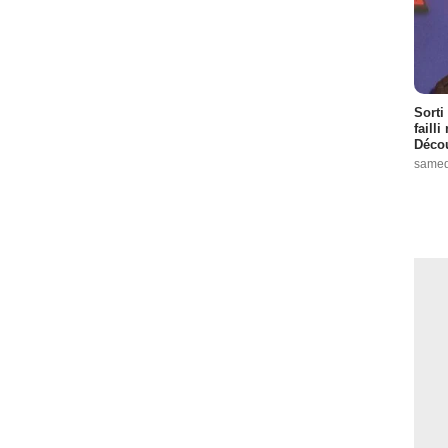
Sorti
failli
Décou
samed