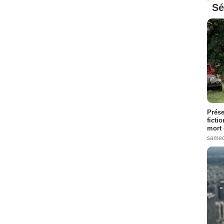
Sé
Prése
ficti
mort 
samed