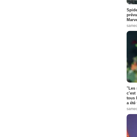
Spide
prévu
Marve
samed
"Les 
c’est
tous 
a été 
samed