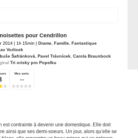
 noisettes pour Cendrillon
er 2014
|
1h 15min
|
Drame
,
Famille
,
Fantastique
av Vorlicek
ibuše Šafránková
,
Pavel Trávnícek
,
Carola Braunbock
iginal
Tri orisky pro Popelku
eurs
Mes amis
3
--
n est contrainte à devenir une domestique. Elle doit
re ainsi que ses demi-soeurs. Un jour, alors qu'elle se