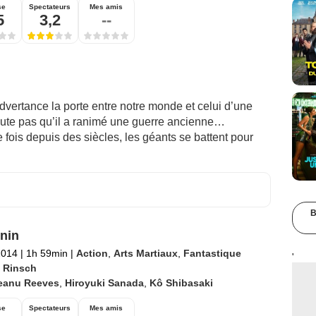
se
Spectateurs
Mes amis
5
3,2
--
dvertance la porte entre notre monde et celui d’une
doute pas qu’il a ranimé une guerre ancienne…
 fois depuis des siècles, les géants se battent pour
B
nin
2014
|
1h 59min
|
Action
,
Arts Martiaux
,
Fantastique
'
l Rinsch
eanu Reeves
,
Hiroyuki Sanada
,
Kô Shibasaki
se
Spectateurs
Mes amis