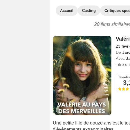
Accueil
Casting
Critiques spec
20 films similair
Valér
23 févr
De
Jaro
Avec
Ja
Titre or
Spectat
3,
Une petite fille de douze ans est le jou
d'événements extraordinaires.