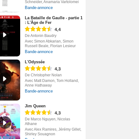
Schneider, Anamaria Vartolomei
Bande-annonce
La Bataille de Gaulle - partie 1
: L'Âge de Fer
4,4
De Antonin Baudry
Avec Simon Abkarian, Simon
Russell Beale, Florian Lesieur
Bande-annonce
L'Odyssée
4,3
De Christopher Nolan
Avec Matt Damon, Tom Holland,
Anne Hathaway
Bande-annonce
Jim Queen
4,3
De Marco Nguyen, Nicolas
Athane
Avec Alex Ramires, Jérémy Gillet,
Shirley Souagnon