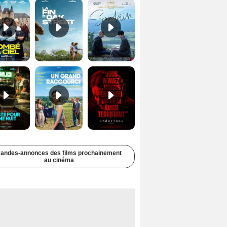
Juste pour une nuit Bande-annonce VO STFR
Un grand raccourci Bande-annonce VF
Undertone Bande-annonce VO STFR
andes-annonces des films prochainement
au cinéma