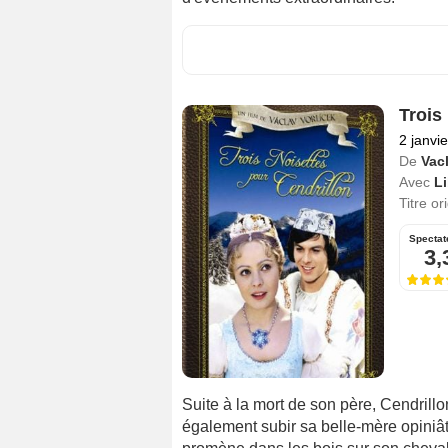
Trois
2 janvi
De
Vacl
Avec
L
Titre or
Spectat
3,
Suite à la mort de son père, Cendrillo
également subir sa belle-mère opiniât