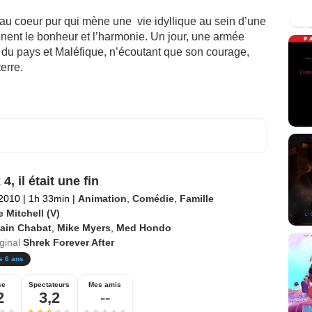
au coeur pur qui mène une vie idyllique au sein d’une
nent le bonheur et l’harmonie. Un jour, une armée
 du pays et Maléfique, n’écoutant que son courage,
erre.
4, il était une fin
 2010
|
1h 33min
|
Animation
,
Comédie
,
Famille
 Mitchell (V)
lain Chabat
,
Mike Myers
,
Med Hondo
iginal
Shrek Forever After
s 6 ans
se
Spectateurs
Mes amis
2
3,2
--