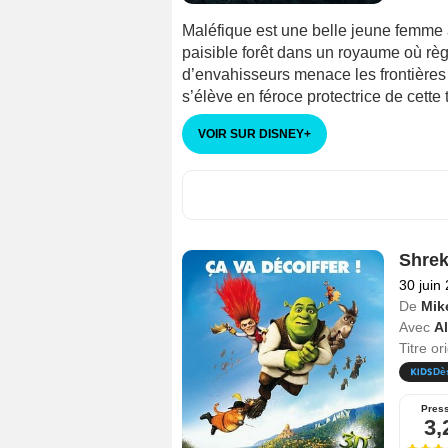
Maléfique est une belle jeune femme 
paisible forêt dans un royaume où règ
d’envahisseurs menace les frontières
s’élève en féroce protectrice de cette t
VOIR SUR DISNEY
+
Shrek 
30 juin
De
Mike
Avec
A
Titre or
Dè
Pres
3,