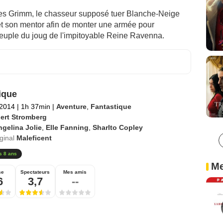
res Grimm, le chasseur supposé tuer Blanche-Neige
 et son mentor afin de monter une armée pour
 peuple du joug de l'impitoyable Reine Ravenna.
ique
 2014
|
1h 37min
|
Aventure
,
Fantastique
ert Stromberg
gelina Jolie
,
Elle Fanning
,
Sharlto Copley
iginal
Maleficent
s 8 ans
Me
se
Spectateurs
Mes amis
6
3,7
--