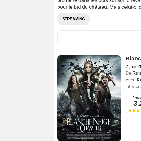
promène dans les bois sur son cheval 
pour le bal du château. Mais celui-ci d
STREAMING
Blanc
2 juin 
De
Rup
Avec
Kr
Titre or
Pres
3,