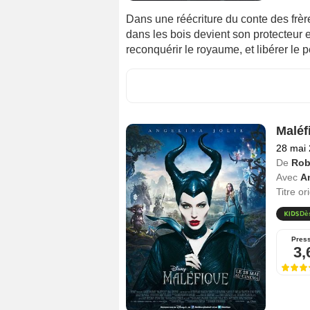
Dans une réécriture du conte des frè
dans les bois devient son protecteur
reconquérir le royaume, et libérer le
Maléf
28 mai
De
Rob
Avec
An
Titre or
Dè
Pres
3,