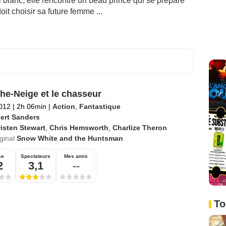
blanc, elle rencontre un beau prince qui se prépare
oit choisir sa future femme ...
he-Neige et le chasseur
2012
|
2h 06min
|
Action
,
Fantastique
ert Sanders
isten Stewart
,
Chris Hemsworth
,
Charlize Theron
iginal
Snow White and the Huntsman
se
Spectateurs
Mes amis
2
3,1
--
To