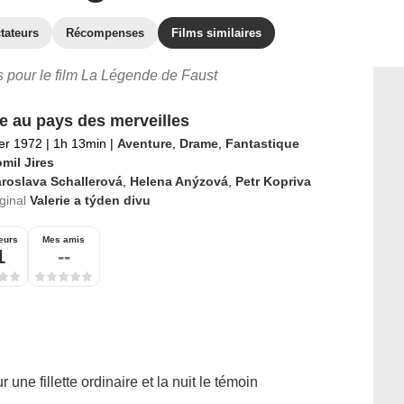
tateurs
Récompenses
Films similaires
es pour le film La Légende de Faust
ie au pays des merveilles
ier 1972
|
1h 13min
|
Aventure
,
Drame
,
Fantastique
mil Jires
roslava Schallerová
,
Helena Anýzová
,
Petr Kopriva
iginal
Valerie a týden divu
eurs
Mes amis
1
--
r une fillette ordinaire et la nuit le témoin