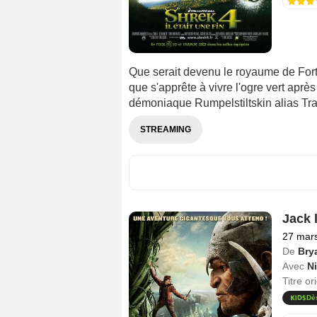
Que serait devenu le royaume de Fort, 
que s'apprête à vivre l'ogre vert aprè
démoniaque Rumpelstiltskin alias Tra
STREAMING
Jack 
27 mar
De
Bry
Avec
Ni
Titre or
Dè