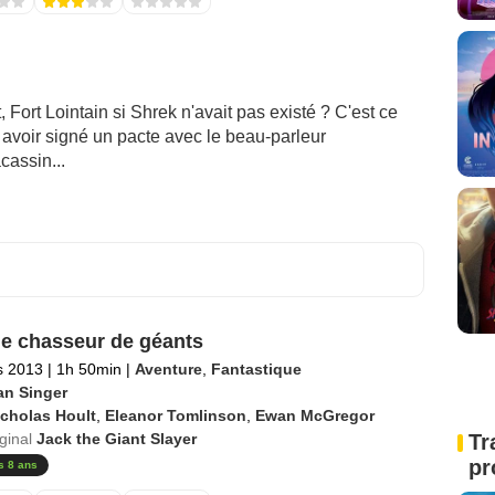
Fort Lointain si Shrek n'avait pas existé ? C'est ce
s avoir signé un pacte avec le beau-parleur
cassin...
le chasseur de géants
s 2013
|
1h 50min
|
Aventure
,
Fantastique
an Singer
cholas Hoult
,
Eleanor Tomlinson
,
Ewan McGregor
iginal
Jack the Giant Slayer
Tr
pr
s 8 ans