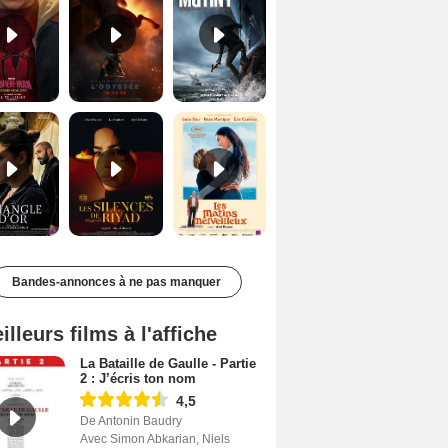
Le Triangle d'or Bande-annonce VF
Les Silences de Riyad Bande-annonce VO STFR
Les Matins merveilleux Bande-annonce VF
Bandes-annonces à ne pas manquer
illeurs films à l'affiche
La Bataille de Gaulle - Partie
2 : J’écris ton nom
4,5
De Antonin Baudry
Avec Simon Abkarian, Niels