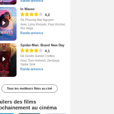
Bande-annonce
In Waves
4,2
De Phuong Mai Nguyen
Avec Lyna Khoudri, Paul Kircher,
Rio Vega
Bande-annonce
Spider-Man: Brand New Day
4,1
De Destin Daniel Cretton
Avec Tom Holland, Zendaya,
Sadie Sink
Bande-annonce
Tous les meilleurs films au ciné
ailers des films
ochainement au cinéma
Tombé du ciel Bande-annonce VF
La fin d’Oak Street Bande-annonce VO STFR
Soudain Bande-annonce VF STFR