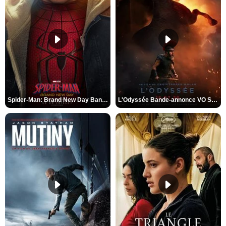
Spider-Man: Brand New Day Bande-annonce VO STFR
L'Odyssée Bande-annonce VO STFR