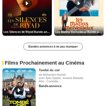
Les Silences de Riyad Bande-annonce VO STFR
Les Matins merveilleux Bande-annonce VF
Bandes-annonces à ne pas manquer
Films Prochainement au Cinéma
Tombé du ciel
de Mohamed Hamidi
avec Ilyes Djadel, Josiane Balasko
Film - Comédie
Bande-annonce