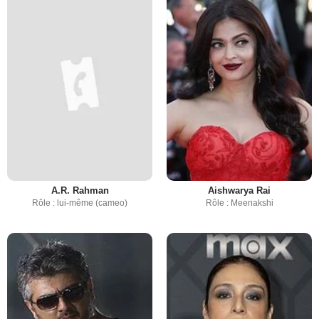
A.R. Rahman
Aishwarya Rai
Rôle : lui-même (cameo)
Rôle : Meenakshi