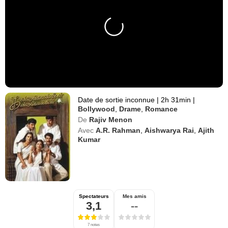
Date de sortie inconnue
|
2h 31min
|
Bollywood
,
Drame
,
Romance
De
Rajiv Menon
Avec
A.R. Rahman
,
Aishwarya Rai
,
Ajith
Kumar
Spectateurs
Mes amis
3,1
--
7 notes