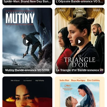
Spider-Man: Brand New Day Bande-annonce VO STFR
L'Odyssée Bande-annonce VO STFR
Mutiny Bande-annonce VO STFR
Le Triangle d'or Bande-annonce VF