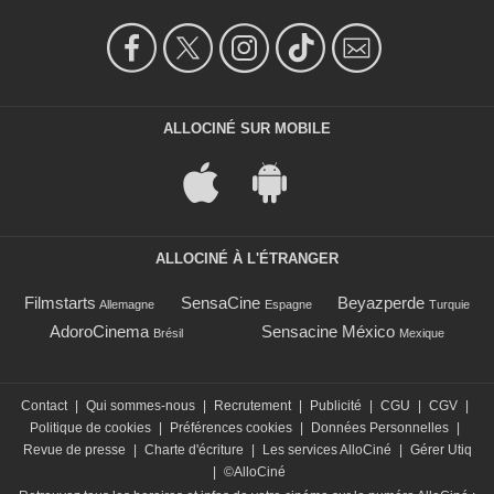
ALLOCINÉ SUR MOBILE
ALLOCINÉ À L'ÉTRANGER
Filmstarts
SensaCine
Beyazperde
Allemagne
Espagne
Turquie
AdoroCinema
Sensacine México
Brésil
Mexique
Contact
|
Qui sommes-nous
|
Recrutement
|
Publicité
|
CGU
|
CGV
|
Politique de cookies
|
Préférences cookies
|
Données Personnelles
|
Revue de presse
|
Charte d'écriture
|
Les services AlloCiné
|
Gérer Utiq
|
©AlloCiné