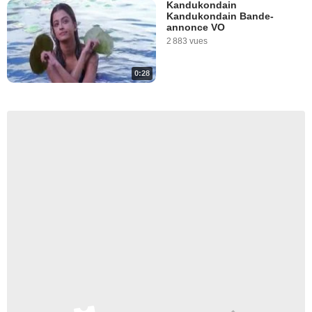
Kandukondain
Kandukondain Bande-
annonce VO
2 883 vues
0:28