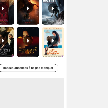
Le Triangle d'or Bande-annonce VF
Les Silences de Riyad Bande-annonce VO STFR
Les Matins merveilleux Bande-annonce VF
Bandes-annonces à ne pas manquer