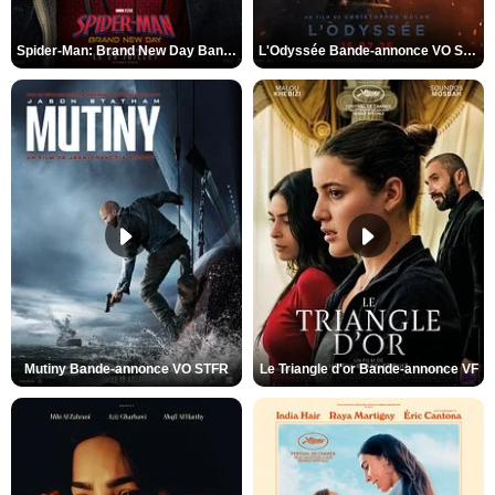
Spider-Man: Brand New Day Bande-annonce VO STFR
L'Odyssée Bande-annonce VO STFR
Mutiny Bande-annonce VO STFR
Le Triangle d'or Bande-annonce VF