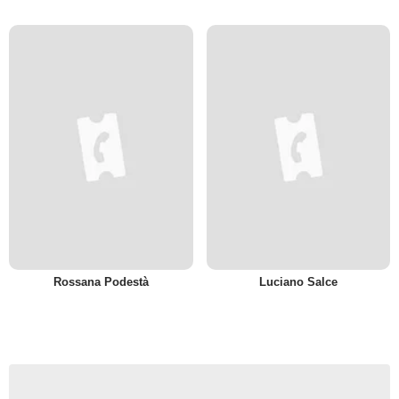
Rossana Podestà
Luciano Salce