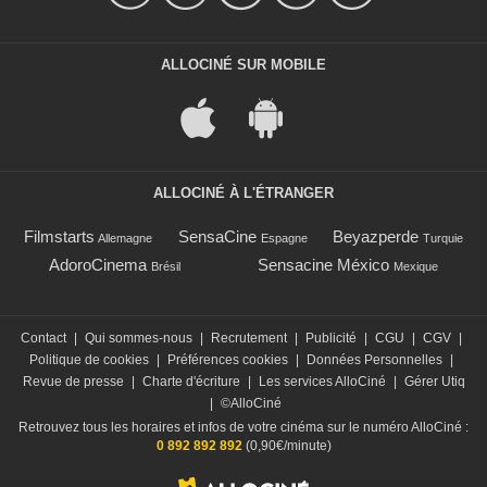
ALLOCINÉ SUR MOBILE
ALLOCINÉ À L'ÉTRANGER
Filmstarts
SensaCine
Beyazperde
Allemagne
Espagne
Turquie
AdoroCinema
Sensacine México
Brésil
Mexique
Contact
|
Qui sommes-nous
|
Recrutement
|
Publicité
|
CGU
|
CGV
|
Politique de cookies
|
Préférences cookies
|
Données Personnelles
|
Revue de presse
|
Charte d'écriture
|
Les services AlloCiné
|
Gérer Utiq
|
©AlloCiné
Retrouvez tous les horaires et infos de votre cinéma sur le numéro AlloCiné :
0 892 892 892
(0,90€/minute)