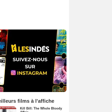
illeurs films à l'affiche
Kill Bill: The Whole Bloody