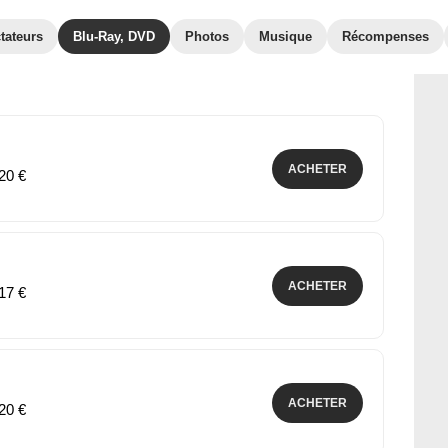
tateurs
Blu-Ray, DVD
Photos
Musique
Récompenses
ACHETER
,20 €
ACHETER
,17 €
ACHETER
,20 €