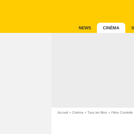
NEWS
CINÉMA
S
Accueil
Cinéma
Tous les films
Films Comédie