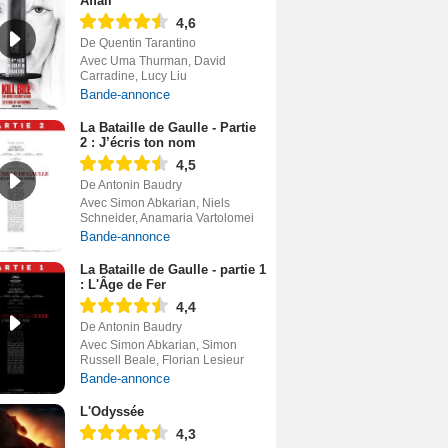
Affair
4,6
De Quentin Tarantino
Avec Uma Thurman, David
Carradine, Lucy Liu
Bande-annonce
La Bataille de Gaulle - Partie
2 : J’écris ton nom
4,5
De Antonin Baudry
Avec Simon Abkarian, Niels
Schneider, Anamaria Vartolomei
Bande-annonce
La Bataille de Gaulle - partie 1
: L'Âge de Fer
4,4
De Antonin Baudry
Avec Simon Abkarian, Simon
Russell Beale, Florian Lesieur
Bande-annonce
L'Odyssée
4,3