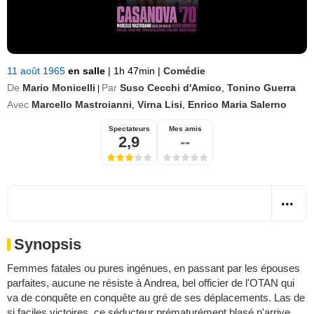
11 août 1965
en salle
|
1h 47min
|
Comédie
De
Mario Monicelli
Par
Suso Cecchi d'Amico
,
Tonino Guerra
|
Avec
Marcello Mastroianni
,
Virna Lisi
,
Enrico Maria Salerno
Spectateurs
Mes amis
2,9
--
Synopsis
Femmes fatales ou pures ingénues, en passant par les épouses
parfaites, aucune ne résiste à Andrea, bel officier de l'OTAN qui
va de conquête en conquête au gré de ses déplacements. Las de
si faciles victoires, ce séducteur prématurément blasé n'arrive