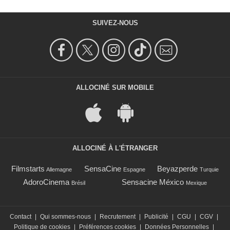
SUIVEZ-NOUS
ALLOCINÉ SUR MOBILE
ALLOCINÉ À L'ÉTRANGER
Filmstarts
SensaCine
Beyazperde
Allemagne
Espagne
Turquie
AdoroCinema
Sensacine México
Brésil
Mexique
Contact
|
Qui sommes-nous
|
Recrutement
|
Publicité
|
CGU
|
CGV
|
Politique de cookies
|
Préférences cookies
|
Données Personnelles
|