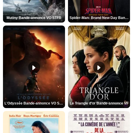
Mutiny Bande-annonce VO STFR
Spider-Man: Brand New Day Bande-annonce VO STFR
L'Odyssée Bande-annonce VO STFR
Le Triangle d'or Bande-annonce VF