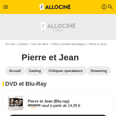
profil
menu
search
Accueil
Cinéma
Tous les films
Films Comédie dramatique
Pierre et Jean
Pier
Pierre et Jean
Accueil
Casting
Critiques spectateurs
Streaming
DVD et Blu-Ray
Pierre et Jean (Blu-ray)
neuf à partir de 14,99 €