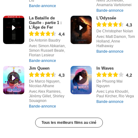
Liu
Niels Schneider,
Anamaria Vartolomei
Bande-annonce
Bande-annonce
La Bataille de
L'Odyssée
Gaulle - partie 1 :
4,3
L'Âge de Fer
De Christopher Nolan
4,4
Avec Matt Damon, Tom
De Antonin Baudry
Holland, Anne
Avec Simon Abkarian,
Hathaway
Simon Russell Beale,
Bande-annonce
Florian Lesieur
Bande-annonce
Jim Queen
In Waves
4,3
4,2
De Marco Nguyen,
De Phuong Mai
Nicolas Athane
Nguyen
Avec Alex Ramires,
Avec Lyna Khoudri,
Jérémy Gillet, Shirley
Paul Kircher, Rio Vega
Souagnon
Bande-annonce
Bande-annonce
Tous les meilleurs films au ciné