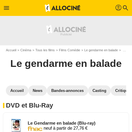
profil
menu
search
Accueil
Cinéma
Tous les films
Films Comédie
Le gendarme en balade
Le gendarme en balade en DVD Blu Ray
Le gendarme en balade
Accueil
News
Bandes-annonces
Casting
Critiques
DVD et Blu-Ray
Le Gendarme en balade (Blu-ray)
neuf à partir de 27,76 €