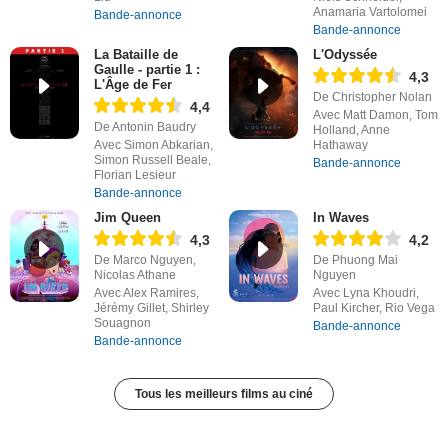
Anamaria Vartolomei
Bande-annonce
Bande-annonce
La Bataille de
L'Odyssée
Gaulle - partie 1 :
4,3
L'Âge de Fer
De Christopher Nolan
4,4
Avec Matt Damon, Tom
De Antonin Baudry
Holland, Anne
Avec Simon Abkarian,
Hathaway
Simon Russell Beale,
Bande-annonce
Florian Lesieur
Bande-annonce
Jim Queen
In Waves
4,3
4,2
De Marco Nguyen,
De Phuong Mai
Nicolas Athane
Nguyen
Avec Alex Ramires,
Avec Lyna Khoudri,
Jérémy Gillet, Shirley
Paul Kircher, Rio Vega
Souagnon
Bande-annonce
Bande-annonce
Tous les meilleurs films au ciné