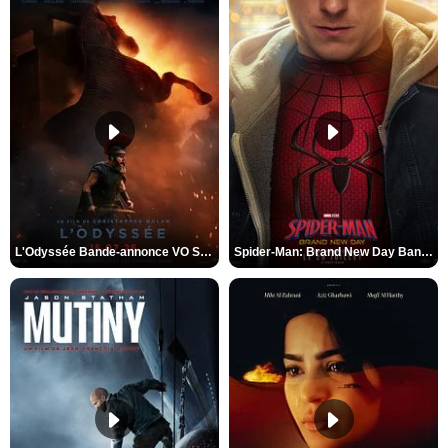
L'Odyssée Bande-annonce VO STFR
Spider-Man: Brand New Day Bande-annonce VO STFR