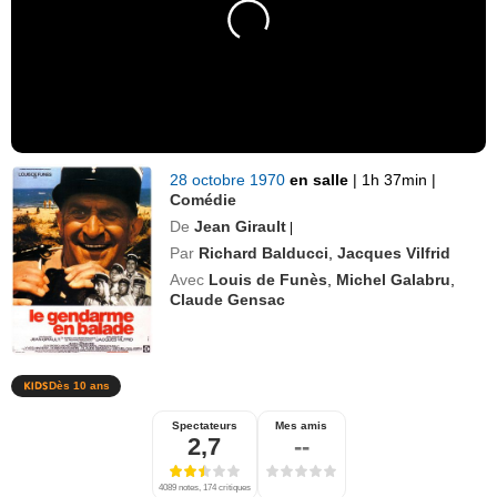
28 octobre 1970
en salle
|
1h 37min
|
Comédie
De
Jean Girault
|
Par
Richard Balducci
,
Jacques Vilfrid
Avec
Louis de Funès
,
Michel Galabru
,
Claude Gensac
Dès 10 ans
Spectateurs
Mes amis
2,7
--
4089 notes, 174 critiques