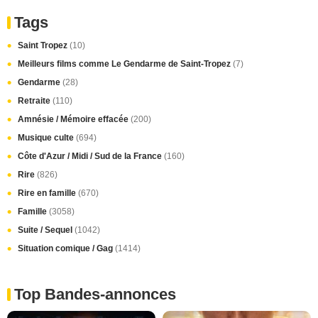
Tags
Saint Tropez
(10)
Meilleurs films comme Le Gendarme de Saint-Tropez
(7)
Gendarme
(28)
Retraite
(110)
Amnésie / Mémoire effacée
(200)
Musique culte
(694)
Côte d'Azur / Midi / Sud de la France
(160)
Rire
(826)
Rire en famille
(670)
Famille
(3058)
Suite / Sequel
(1042)
Situation comique / Gag
(1414)
Top Bandes-annonces