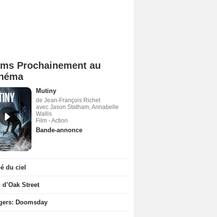
lms Prochainement au
néma
Mutiny
de Jean-François Richet
avec Jason Statham, Annabelle
Wallis
Film - Action
Bande-annonce
 du ciel
n d’Oak Street
gers: Doomsday