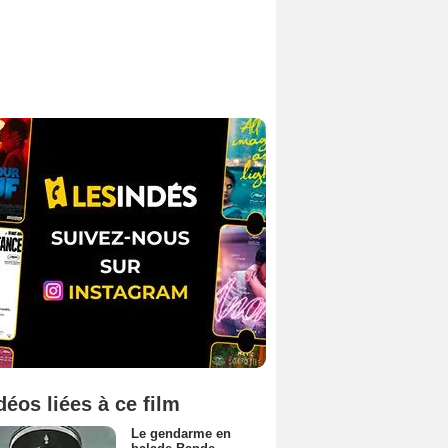
déos liées à ce film
Le gendarme en