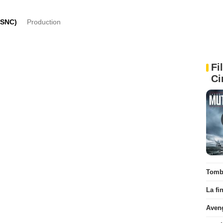
(SNC)
Production
Fi
Ci
Tombé
La fi
Aven