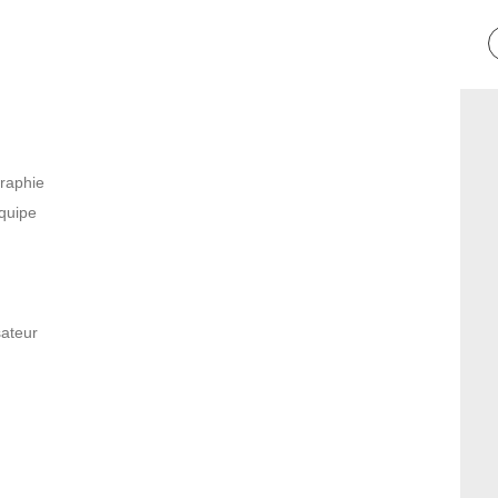
graphie
quipe
sateur