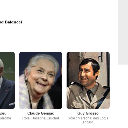
rd Balducci
abru
Claude Gensac
Guy Grosso
 Jérôme
Rôle : Josépha Cruchot
Rôle : Maréchal des Logis
Tricard