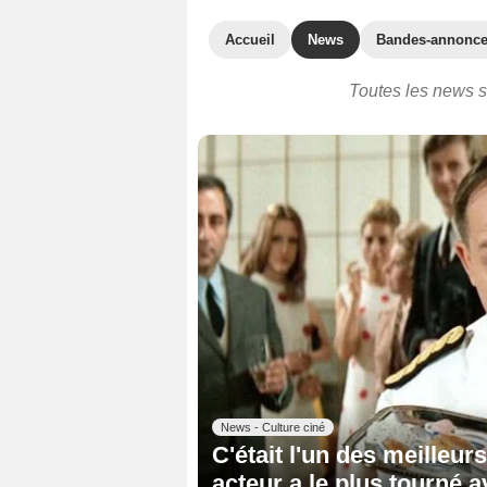
Accueil
News
Bandes-annonc
Toutes les news s
News - Culture ciné
C'était l'un des meilleur
acteur a le plus tourné 