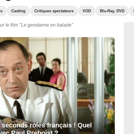
es
Casting
Critiques spectateurs
VOD
Blu-Ray, DVD
ur le film "Le gendarme en balade"
s seconds rôles français ! Quel
avec Paul Preboist ?