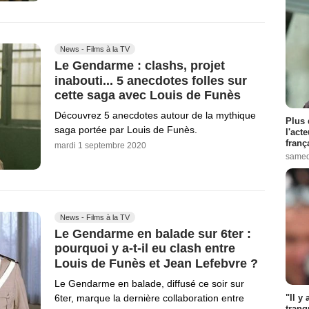
News - Films à la TV
Le Gendarme : clashs, projet
inabouti... 5 anecdotes folles sur
cette saga avec Louis de Funès
Découvrez 5 anecdotes autour de la mythique
Plus 
saga portée par Louis de Funès.
l'act
franç
mardi 1 septembre 2020
samed
News - Films à la TV
Le Gendarme en balade sur 6ter :
pourquoi y a-t-il eu clash entre
Louis de Funès et Jean Lefebvre ?
Le Gendarme en balade, diffusé ce soir sur
6ter, marque la dernière collaboration entre
"Il y
tranq