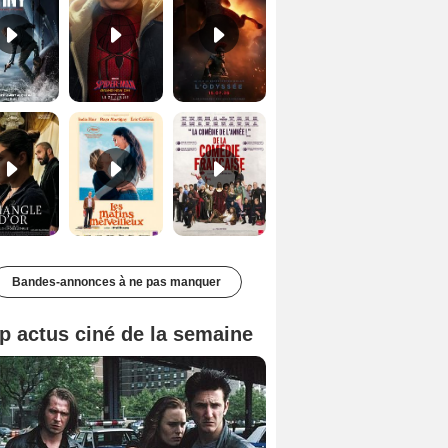
Le Triangle d'or Bande-annonce VF
Les Matins merveilleux Bande-annonce VF
De la Comédie-Française Teaser VF
Bandes-annonces à ne pas manquer
p actus ciné de la semaine