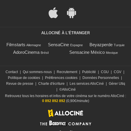
ALLOCINÉ À L'ÉTRANGER
Filmstarts
SensaCine
Beyazperde
Allemagne
Espagne
Turquie
AdoroCinema
Sensacine México
Brésil
Mexique
Contact
|
Qui sommes-nous
|
Recrutement
|
Publicité
|
CGU
|
CGV
|
Politique de cookies
|
Préférences cookies
|
Données Personnelles
|
Revue de presse
|
Charte d'écriture
|
Les services AlloCiné
|
Gérer Utiq
|
©AlloCiné
Retrouvez tous les horaires et infos de votre cinéma sur le numéro AlloCiné :
0 892 892 892
(0,90€/minute)