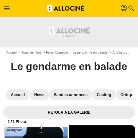
profil
menu
search
Accueil
Tous les films
Films Comédie
Le gendarme en balade
Affiche du film Le gendarme en balade - Photo 1
Le gendarme en balade
Accueil
News
Bandes-annonces
Casting
Critiques
RETOUR À LA GALERIE
1
/ 1 Photo