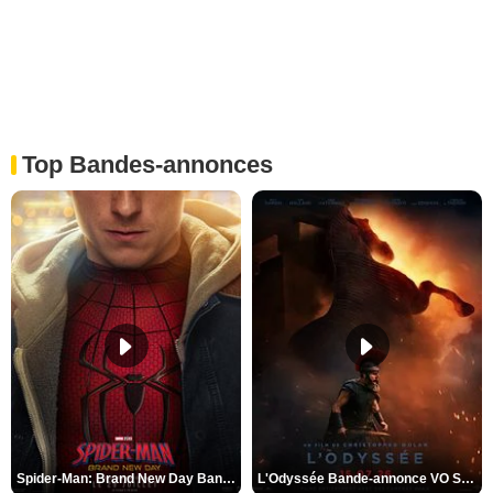
Top Bandes-annonces
Spider-Man: Brand New Day Bande-annonce VO STFR
L'Odyssée Bande-annonce VO STFR