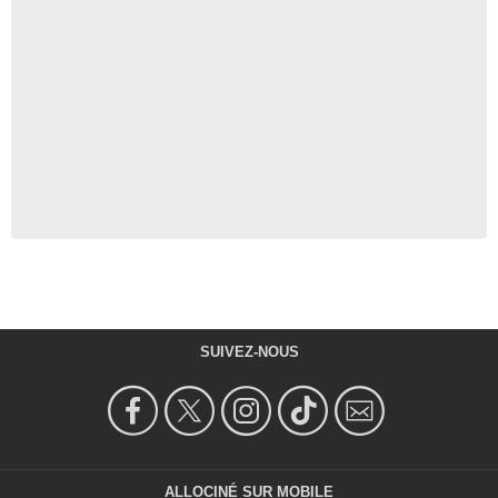
SUIVEZ-NOUS
ALLOCINÉ SUR MOBILE