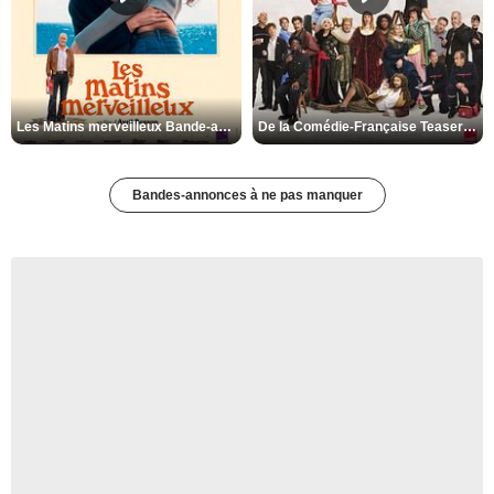
Les Matins merveilleux Bande-annonce VF
De la Comédie-Française Teaser VF
Bandes-annonces à ne pas manquer