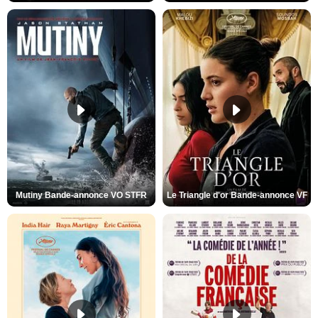
Mutiny Bande-annonce VO STFR
Le Triangle d'or Bande-annonce VF