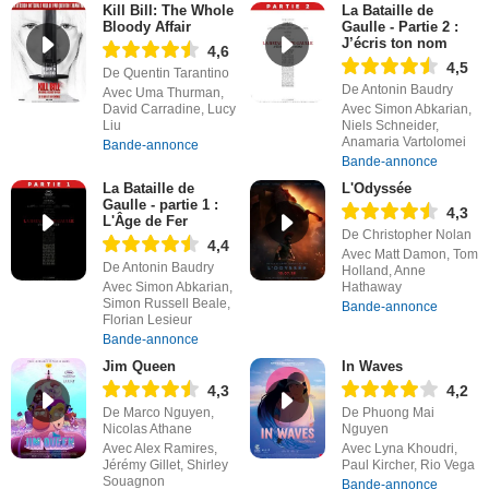
Kill Bill: The Whole
La Bataille de
Bloody Affair
Gaulle - Partie 2 :
J’écris ton nom
4,6
4,5
De Quentin Tarantino
De Antonin Baudry
Avec Uma Thurman,
David Carradine, Lucy
Avec Simon Abkarian,
Liu
Niels Schneider,
Anamaria Vartolomei
Bande-annonce
Bande-annonce
La Bataille de
L'Odyssée
Gaulle - partie 1 :
4,3
L'Âge de Fer
De Christopher Nolan
4,4
Avec Matt Damon, Tom
De Antonin Baudry
Holland, Anne
Avec Simon Abkarian,
Hathaway
Simon Russell Beale,
Bande-annonce
Florian Lesieur
Bande-annonce
Jim Queen
In Waves
4,3
4,2
De Marco Nguyen,
De Phuong Mai
Nicolas Athane
Nguyen
Avec Alex Ramires,
Avec Lyna Khoudri,
Jérémy Gillet, Shirley
Paul Kircher, Rio Vega
Souagnon
Bande-annonce