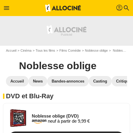
profil
menu
search
Accueil
Cinéma
Tous les films
Films Comédie
Noblesse oblige
Noblesse oblige en DVD Blu Ray
Noblesse oblige
Accueil
News
Bandes-annonces
Casting
Critiques
DVD et Blu-Ray
Noblesse oblige (DVD)
neuf à partir de 9,99 €