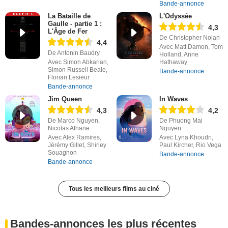
Bande-annonce
La Bataille de
L'Odyssée
Gaulle - partie 1 :
4,3
L'Âge de Fer
De Christopher Nolan
4,4
Avec Matt Damon, Tom
De Antonin Baudry
Holland, Anne
Avec Simon Abkarian,
Hathaway
Simon Russell Beale,
Bande-annonce
Florian Lesieur
Bande-annonce
Jim Queen
In Waves
4,3
4,2
De Marco Nguyen,
De Phuong Mai
Nicolas Athane
Nguyen
Avec Alex Ramires,
Avec Lyna Khoudri,
Jérémy Gillet, Shirley
Paul Kircher, Rio Vega
Souagnon
Bande-annonce
Bande-annonce
Tous les meilleurs films au ciné
Bandes-annonces les plus récentes