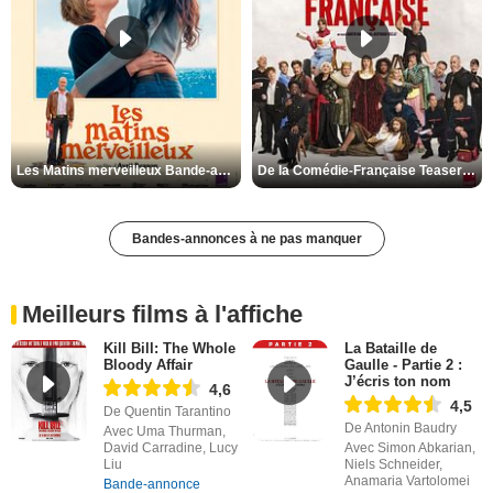
Les Matins merveilleux Bande-annonce VF
De la Comédie-Française Teaser VF
Bandes-annonces à ne pas manquer
Meilleurs films à l'affiche
Kill Bill: The Whole
La Bataille de
Bloody Affair
Gaulle - Partie 2 :
J’écris ton nom
4,6
4,5
De Quentin Tarantino
De Antonin Baudry
Avec Uma Thurman,
David Carradine, Lucy
Avec Simon Abkarian,
Liu
Niels Schneider,
Anamaria Vartolomei
Bande-annonce