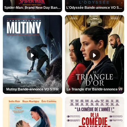
Spider-Man: Brand New Day Bande-annonce VO STFR
L'Odyssée Bande-annonce VO STFR
Mutiny Bande-annonce VO STFR
Le Triangle d'or Bande-annonce VF