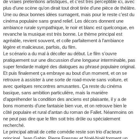
de vraies prétentions artistiques, et c’est très perceptible ici, avec
plus d’une scène qu’on dirait tout droit tirée d’une pièce de théâtre.
Une ou deux bonnes idées surnagent, mais pour le reste c’est du
cinéma populaire sans grand relief. Les décors donnent une
ambiance rurale sympathique, le noir et blanc est quelconque, en
revanche la musique est très bonne. Le thème principal est
agréable, revient souvent, et colle parfaitement à l’ambiance
légère et malicieuse, parfois, du film.
Le scénario a du mal à décoller au début. Le film s’ouvre
pratiquement sur une discussion d’une longueur interminable, pas
super fendarde malgré des dialogues au phrasé populaire original.
Et puis finalement ça embraye au bout d’un moment, et on se
retrouve à assister à une sorte de road-movie sans voiture, et
avec quelques rencontres amusantes. Ça reste du cinéma
basique, sans ambition particulière, mais la manière
d’appréhender la condition des anciens est plaisante, il y a de
bons moments d’une fantaisie bien vue, et on retrouve bien le
côté populaire et rural d’antan du roman de Fallet. Néanmoins on
ne peut pas dire que le film soit très drôle ou spécialement
recherché.
Le principal attrait de cette comédie reste son trio d’acteurs
principal. Jean Gabin, Pierre Fresnay et Noël-Noël forment un