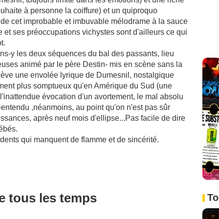
uhaite à personne la coiffure) et un quiproquo
s de cet improbable et imbuvable mélodrame à la sauce
 et ses préoccupations vichystes sont d'ailleurs ce qui
t.
tons-y les deux séquences du bal des passants, lieu
uses animé par le père Destin- mis en scène sans la
elève une envolée lyrique de Dumesnil, nostalgique
ement plus somptueux qu'en Amérique du Sud (une
, l'inattendue évocation d'un avortement, le mal absolu
-entendu ,néanmoins, au point qu'on n'est pas sûr
issances, après neuf mois d'ellipse...Pas facile de dire
ébés.
dents qui manquent de flamme et de sincérité.
de tous les temps
To