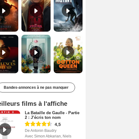
Les Silences de Riyad Bande-annonce VO STFR
Des Fleurs pour Tokyo Bande-annonce VO STFR
Cotton Queen Bande-annonce VO STFR
Bandes-annonces à ne pas manquer
illeurs films à l'affiche
La Bataille de Gaulle - Partie
2 : J’écris ton nom
4,5
De Antonin Baudry
Avec Simon Abkarian, Niels