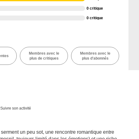
0 critique
0 critique
Membres avec le
Membres avec le
entes
plus de critiques
plus d'abonnés
Suivre son activité
n serment un peu sot, une rencontre romantique entre
snil, toujours limité dans les émotions) et une riche