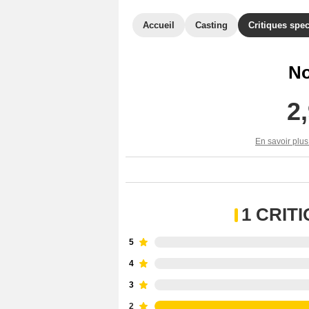
Accueil
Casting
Critiques spec
No
2
En savoir plus
1 CRIT
5
4
3
2