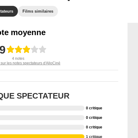
tateurs
Films similaires
te moyenne
,9
4 notes
 sur les notes spectateurs d'AlloCiné
IQUE SPECTATEUR
0 critique
0 critique
0 critique
1 critique