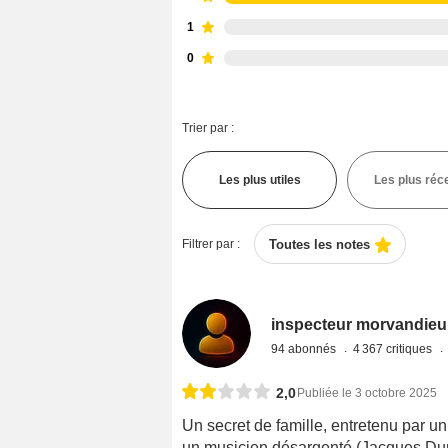
1
0
Trier par :
Les plus utiles
Les plus réc
Filtrer par :
Toutes les notes
inspecteur morvandieu
94 abonnés
4 367 critiques
2,0
Publiée le 3 octobre 2025
Un secret de famille, entretenu par u
un musicien désargenté (Jacques Dume