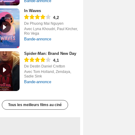
Bande-annonce
In Waves
4,2
De Phuong Mai Nguyen
Avec Lyna Khoudri, Paul Kircher,
Rio Vega
Bande-annonce
Spider-Man: Brand New Day
4,1
De Destin Daniel Cretton
Avec Tom Holland, Zendaya,
Sadie Sink
Bande-annonce
Tous les meilleurs films au ciné