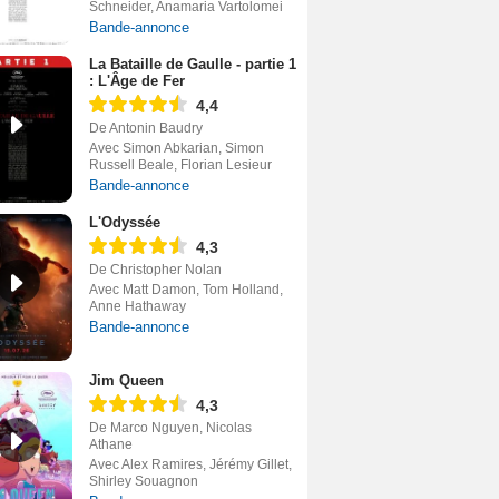
Schneider, Anamaria Vartolomei
Bande-annonce
La Bataille de Gaulle - partie 1
: L'Âge de Fer
4,4
De Antonin Baudry
Avec Simon Abkarian, Simon
Russell Beale, Florian Lesieur
Bande-annonce
L'Odyssée
4,3
De Christopher Nolan
Avec Matt Damon, Tom Holland,
Anne Hathaway
Bande-annonce
Jim Queen
4,3
De Marco Nguyen, Nicolas
Athane
Avec Alex Ramires, Jérémy Gillet,
Shirley Souagnon