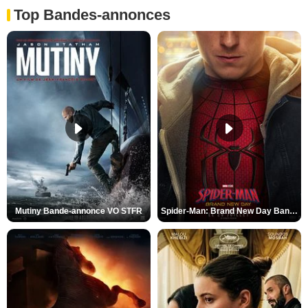
Top Bandes-annonces
Mutiny Bande-annonce VO STFR
Spider-Man: Brand New Day Bande-annonce VO STFR