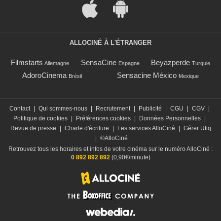
ALLOCINÉ À L'ÉTRANGER
Filmstarts
SensaCine
Beyazperde
Allemagne
Espagne
Turquie
AdoroCinema
Sensacine México
Brésil
Mexique
Contact
|
Qui sommes-nous
|
Recrutement
|
Publicité
|
CGU
|
CGV
|
Politique de cookies
|
Préférences cookies
|
Données Personnelles
|
Revue de presse
|
Charte d'écriture
|
Les services AlloCiné
|
Gérer Utiq
|
©AlloCiné
Retrouvez tous les horaires et infos de votre cinéma sur le numéro AlloCiné :
0 892 892 892
(0,90€/minute)