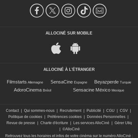
ALLOCINÉ SUR MOBILE
ALLOCINÉ À L'ÉTRANGER
Filmstarts
SensaCine
Beyazperde
Allemagne
Espagne
Turquie
AdoroCinema
Sensacine México
Brésil
Mexique
Contact
|
Qui sommes-nous
|
Recrutement
|
Publicité
|
CGU
|
CGV
|
Politique de cookies
|
Préférences cookies
|
Données Personnelles
|
Revue de presse
|
Charte d'écriture
|
Les services AlloCiné
|
Gérer Utiq
|
©AlloCiné
Retrouvez tous les horaires et infos de votre cinéma sur le numéro AlloCiné :