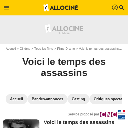
profil
menu
search
Accueil
Cinéma
Tous les films
Films Drame
Voici le temps des assassins
VOD
Voici le temps des
assassins
Accueil
Bandes-annonces
Casting
Critiques spectateu
Service proposé par
Voici le temps des assassins