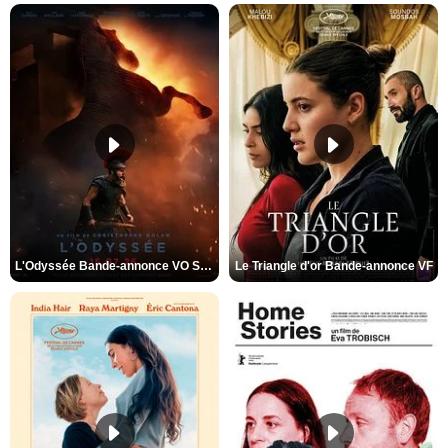
L'Odyssée Bande-annonce VO STFR
Le Triangle d'or Bande-annonce VF