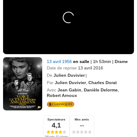
13 avril 1956
en salle
|
1h 53min
|
Drame
Date de reprise
13 avril 2016
De
Julien Duvivier
|
Par
Julien Duvivier
,
Charles Dorat
Avec
Jean Gabin
,
Danièle Delorme
,
Robert Arnoux
Spectateurs
Mes amis
4,1
--
548 notes, 62 critiques