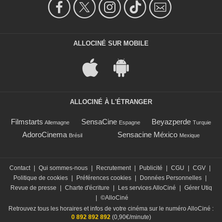
ALLOCINÉ SUR MOBILE
ALLOCINÉ À L'ÉTRANGER
Filmstarts
SensaCine
Beyazperde
Allemagne
Espagne
Turquie
AdoroCinema
Sensacine México
Brésil
Mexique
Contact
|
Qui sommes-nous
|
Recrutement
|
Publicité
|
CGU
|
CGV
|
Politique de cookies
|
Préférences cookies
|
Données Personnelles
|
Revue de presse
|
Charte d'écriture
|
Les services AlloCiné
|
Gérer Utiq
|
©AlloCiné
Retrouvez tous les horaires et infos de votre cinéma sur le numéro AlloCiné :
0 892 892 892
(0,90€/minute)