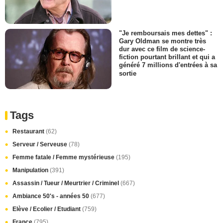
"Je remboursais mes dettes" :
Gary Oldman se montre très
dur avec ce film de science-
fiction pourtant brillant et qui a
généré 7 millions d'entrées à sa
sortie
Tags
Restaurant
(62)
Serveur / Serveuse
(78)
Femme fatale / Femme mystérieuse
(195)
Manipulation
(391)
Assassin / Tueur / Meurtrier / Criminel
(667)
Ambiance 50's - années 50
(677)
Elève / Ecolier / Etudiant
(759)
France
(795)