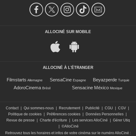
ALLOCINÉ SUR MOBILE
ALLOCINÉ À L'ÉTRANGER
Filmstarts
SensaCine
Beyazperde
Allemagne
Espagne
Turquie
AdoroCinema
Sensacine México
Brésil
Mexique
Contact
|
Qui sommes-nous
|
Recrutement
|
Publicité
|
CGU
|
CGV
|
Politique de cookies
|
Préférences cookies
|
Données Personnelles
|
Revue de presse
|
Charte d'écriture
|
Les services AlloCiné
|
Gérer Utiq
|
©AlloCiné
Retrouvez tous les horaires et infos de votre cinéma sur le numéro AlloCiné :