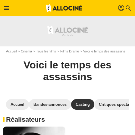
profil
menu
search
Accueil
Cinéma
Tous les films
Films Drame
Voici le temps des assassins
Cas
Voici le temps des
assassins
Accueil
Bandes-annonces
Casting
Critiques spectateu
Réalisateurs