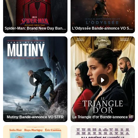
Spider-Man: Brand New Day Bande-annonce VO STFR
L'Odyssée Bande-annonce VO STFR
Mutiny Bande-annonce VO STFR
Le Triangle d'or Bande-annonce VF