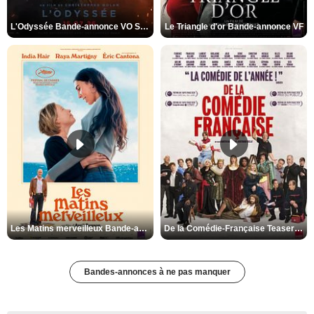
L'Odyssée Bande-annonce VO STFR
Le Triangle d'or Bande-annonce VF
Les Matins merveilleux Bande-annonce VF
De la Comédie-Française Teaser VF
Bandes-annonces à ne pas manquer