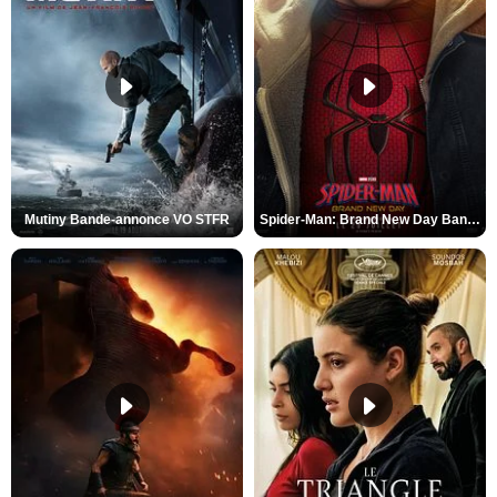
Mutiny Bande-annonce VO STFR
Spider-Man: Brand New Day Bande-annonce VO STFR