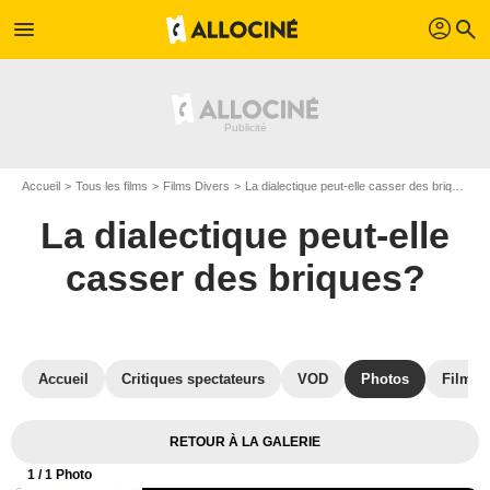
profil
menu
search
Accueil
Tous les films
Films Divers
La dialectique peut-elle casser des briques?
La dialectique peut-elle
casser des briques?
Accueil
Critiques spectateurs
VOD
Photos
Films s
RETOUR À LA GALERIE
1
/ 1 Photo