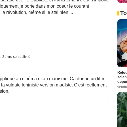
ogiquement je porte dans mon coeur le courant
To
 la révolution, même si le stalinien ...
Suivre son activité
Retou
scien
 appliqué au cinéma et au maoïsme. Ca donne un film
depui
la vulgate léniniste version maoïste. C'est réellement
vendr
rsion.