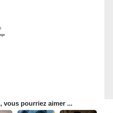
0
age
, vous pourriez aimer ...