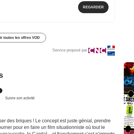
REGARDER
ir toutes les offres VOD
Service proposé par
s
s
Suivre son activité
ser des briques ! Le concept est juste génial, prendre
urner pour en faire un film situationniste où tout le
reaucratie, le Capital... et franchement c'est n'importe