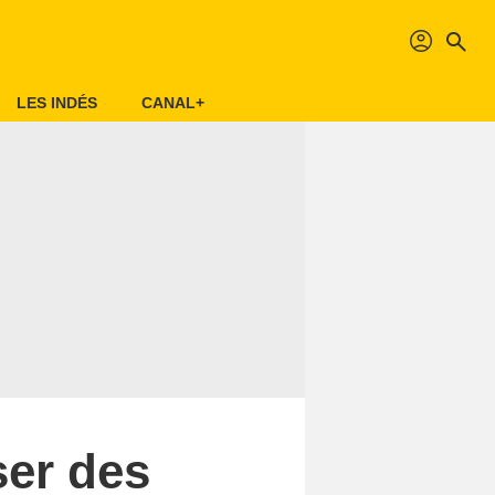
profil
search
LES INDÉS
CANAL+
ser des