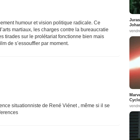
Juras
lement humour et vision politique radicale. Ce
Johan
arts martiaux, les charges contre la bureaucratie
vendr
s tirades sur le prolétariat fonctionne bien mais
lm de s’essouffler par moment.
Marve
Cyclo
fluence situationniste de René Viénet , même si il se
vendr
éferences