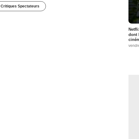
 Critiques Spectateurs
Netfl
dont 
ciném
vendr