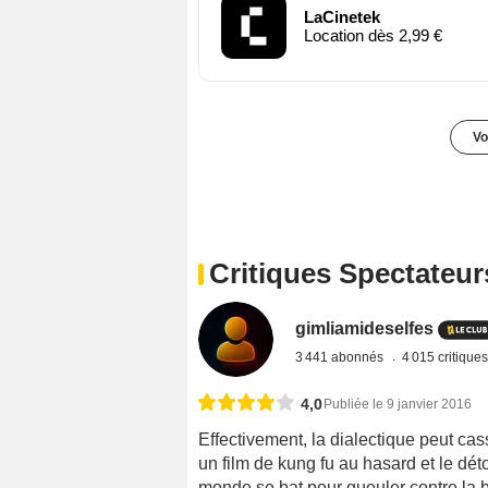
LaCinetek
Location dès 2,99 €
Vo
Critiques Spectateur
gimliamideselfes
3 441 abonnés
4 015 critique
4,0
Publiée le 9 janvier 2016
Effectivement, la dialectique peut cas
un film de kung fu au hasard et le déto
monde se bat pour gueuler contre la bu