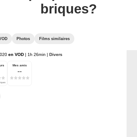
briques?
VOD
Photos
Films similaires
2020
en VOD
|
1h 26min
|
Divers
urs
Mes amis
--
tiques