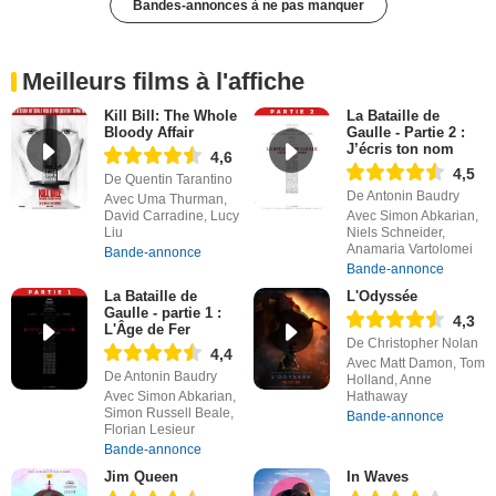
Bandes-annonces à ne pas manquer
Meilleurs films à l'affiche
Kill Bill: The Whole
La Bataille de
Bloody Affair
Gaulle - Partie 2 :
J’écris ton nom
4,6
4,5
De Quentin Tarantino
De Antonin Baudry
Avec Uma Thurman,
David Carradine, Lucy
Avec Simon Abkarian,
Liu
Niels Schneider,
Anamaria Vartolomei
Bande-annonce
Bande-annonce
La Bataille de
L'Odyssée
Gaulle - partie 1 :
4,3
L'Âge de Fer
De Christopher Nolan
4,4
Avec Matt Damon, Tom
De Antonin Baudry
Holland, Anne
Avec Simon Abkarian,
Hathaway
Simon Russell Beale,
Bande-annonce
Florian Lesieur
Bande-annonce
Jim Queen
In Waves