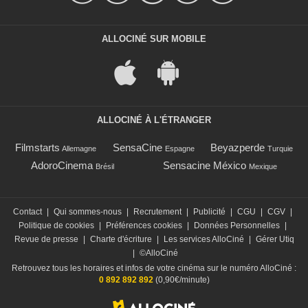
ALLOCINÉ SUR MOBILE
ALLOCINÉ À L'ÉTRANGER
Filmstarts
SensaCine
Beyazperde
Allemagne
Espagne
Turquie
AdoroCinema
Sensacine México
Brésil
Mexique
Contact
|
Qui sommes-nous
|
Recrutement
|
Publicité
|
CGU
|
CGV
|
Politique de cookies
|
Préférences cookies
|
Données Personnelles
|
Revue de presse
|
Charte d'écriture
|
Les services AlloCiné
|
Gérer Utiq
|
©AlloCiné
Retrouvez tous les horaires et infos de votre cinéma sur le numéro AlloCiné :
0 892 892 892
(0,90€/minute)