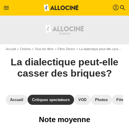
profil
menu
search
Accueil
Cinéma
Tous les films
Films Divers
La dialectique peut-elle casser des briques?
La dialectique peut-elle
casser des briques?
Accueil
Critiques spectateurs
VOD
Photos
Films s
Note moyenne