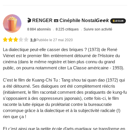
🎬 RENGER 📼 Cinéphile Nostal𝙂𝙚𝙚𝙠
8 884 abonnés
8 225 critiques
Suivre son activité
3,0
Publiée le 27 mai 2020
La dialectique peut-elle casser des briques ? (1973) de René
Viénet est le premier film entièrement détourné de l'Histoire du
cinéma (dans le même registre et bien plus connu du grand
public, on pourra notamment citer La Classe américaine - 1993).
C’est le film de Kuang-Chi Tu : Tang shou tai quan dao (1972) qui
a été détourné. Ses dialogues ont été complètement réécris
(initialement, le film racontait comment des pratiquants de kung-fu
s'opposaient à des oppresseurs japonais), cette fois-ci, le film
raconte la lutte épique du prolétariat contre la bureaucratie
corrompue grâce à la dialectique et à la subjectivité radicale (!)
rien que ça !
Et c’est ainsi que la petite école d’arts-martiaux se transforme en