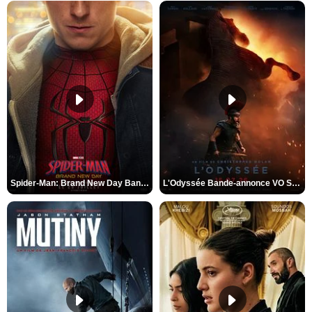
Spider-Man: Brand New Day Bande-annonce VO STFR
L'Odyssée Bande-annonce VO STFR