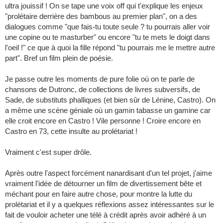
ultra jouissif ! On se tape une voix off qui t'explique les enjeux
"prolétaire derrière des bambous au premier plan", on a des
dialogues comme "que fais-tu toute seule ? tu pourrais aller voir
une copine ou te masturber" ou encore "tu te mets le doigt dans
l'oeil !" ce que à quoi la fille répond "tu pourrais me le mettre autre
part". Bref un film plein de poésie.
Je passe outre les moments de pure folie où on te parle de
chansons de Dutronc, de collections de livres subversifs, de
Sade, de substituts phalliques (et bien sûr de Lénine, Castro). On
a même une scène géniale où un gamin tabasse un gamine car
elle croit encore en Castro ! Vile personne ! Croire encore en
Castro en 73, cette insulte au prolétariat !
Vraiment c'est super drôle.
Après outre l'aspect forcément nanardisant d'un tel projet, j'aime
vraiment l'idée de détourner un film de divertissement bête et
méchant pour en faire autre chose, pour montre la lutte du
prolétariat et il y a quelques réflexions assez intéressantes sur le
fait de vouloir acheter une télé à crédit après avoir adhéré à un