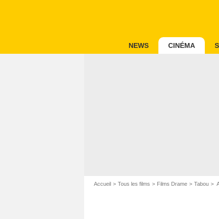
NEWS
CINÉMA
S
Accueil
Tous les films
Films Drame
Tabou
A