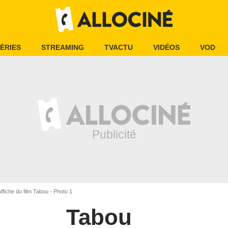
ÉRIES
STREAMING
TVACTU
VIDÉOS
VOD
ffiche du film Tabou - Photo 1
Tabou