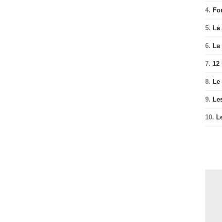
4.
Fo
5.
La 
6.
La 
7.
12
8.
Le
9.
Le
10.
L