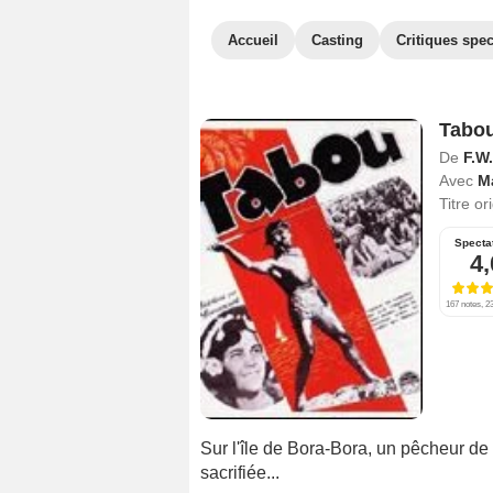
Accueil
Casting
Critiques spec
Tabo
De
F.W
Avec
M
Titre or
Specta
4,
167 notes, 23
Sur l'île de Bora-Bora, un pêcheur de 
sacrifiée...