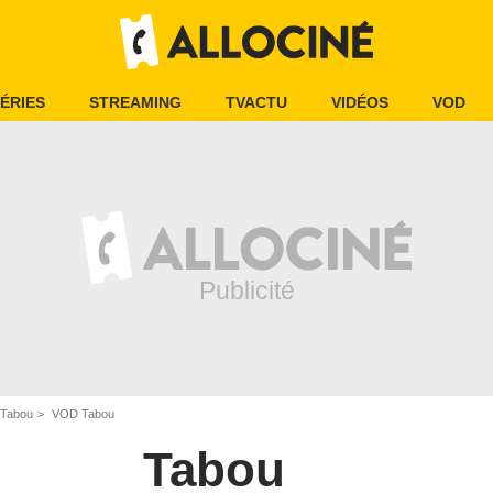
ÉRIES
STREAMING
TVACTU
VIDÉOS
VOD
Tabou
VOD Tabou
Tabou