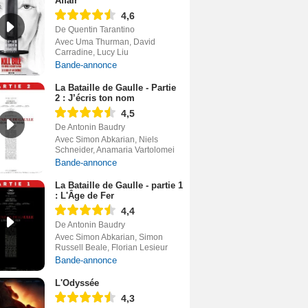
Affair
4,6
De Quentin Tarantino
Avec Uma Thurman, David
Carradine, Lucy Liu
Bande-annonce
La Bataille de Gaulle - Partie
2 : J’écris ton nom
4,5
De Antonin Baudry
Avec Simon Abkarian, Niels
Schneider, Anamaria Vartolomei
Bande-annonce
La Bataille de Gaulle - partie 1
: L'Âge de Fer
4,4
De Antonin Baudry
Avec Simon Abkarian, Simon
Russell Beale, Florian Lesieur
Bande-annonce
L'Odyssée
4,3