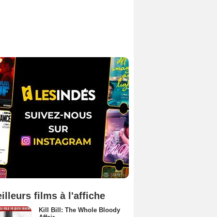
illeurs films à l'affiche
Kill Bill: The Whole Bloody