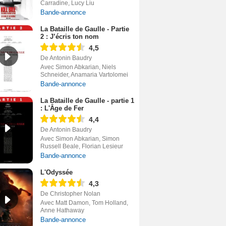
Carradine, Lucy Liu
Bande-annonce
La Bataille de Gaulle - Partie
2 : J’écris ton nom
4,5
De Antonin Baudry
Avec Simon Abkarian, Niels
Schneider, Anamaria Vartolomei
Bande-annonce
La Bataille de Gaulle - partie 1
: L'Âge de Fer
4,4
De Antonin Baudry
Avec Simon Abkarian, Simon
Russell Beale, Florian Lesieur
Bande-annonce
L'Odyssée
4,3
De Christopher Nolan
Avec Matt Damon, Tom Holland,
Anne Hathaway
Bande-annonce