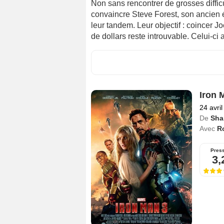
Non sans rencontrer de grosses difficu
convaincre Steve Forest, son ancien é
leur tandem. Leur objectif : coincer J
de dollars reste introuvable. Celui-ci a
Iron 
24 avri
De
Sha
Avec
R
Pres
3,