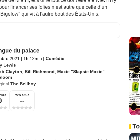
 de Miami, et s’offre tout ce dont elle a envie. Il n'y
e pour financer ses folies n’est autre que celle d’un
gelow" qui vit à l'autre bout des États-Unis.
ngue du palace
mbre 2021
|
1h 12min
|
Comédie
ry Lewis
ob Clayton
,
Bill Richmond
,
Maxie "Slapsie Maxie"
bloom
iginal
The Bellboy
eurs
Mes amis
9
--
To