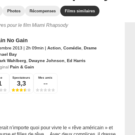
Photos
Récompenses
Films similaires
ires pour le film Miami Rhapsody
in No Gain
tembre 2013
|
2h 09min
|
Action
,
Comédie
,
Drame
hael Bay
ark Wahlberg
,
Dwayne Johnson
,
Ed Harris
iginal
Pain & Gain
se
Spectateurs
Mes amis
1
3,3
--
rait n'importe quoi pour vivre le « rêve américain » et
course et filles de rêve… Avec deux complices, il dresse