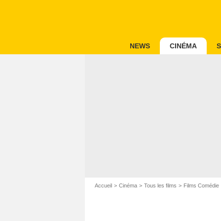
NEWS
CINÉMA
S
Accueil
Cinéma
Tous les films
Films Comédie