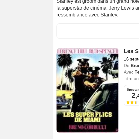
Stanley est groom dans un grand hôtel 
la superstar de cinéma, Jerry Lewis ar
ressemblance avec Stanley.
Les S
16 sep
De
Bru
Avec
Te
Titre or
Spectat
2,