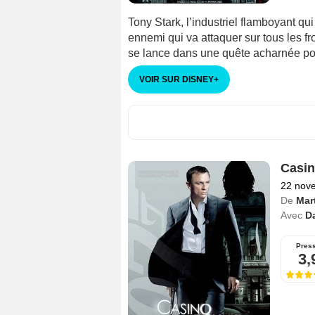
Tony Stark, l’industriel flamboyant qui
ennemi qui va attaquer sur tous les fr
se lance dans une quête acharnée pou
VOIR SUR DISNEY
+
Casin
22 nov
De
Mar
Avec
Da
Pres
3,