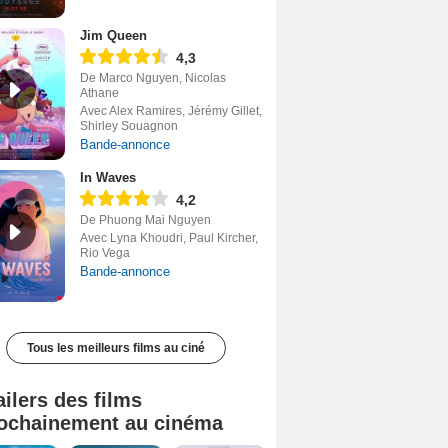
Jim Queen
4,3
De Marco Nguyen, Nicolas
Athane
Avec Alex Ramires, Jérémy Gillet,
Shirley Souagnon
Bande-annonce
In Waves
4,2
De Phuong Mai Nguyen
Avec Lyna Khoudri, Paul Kircher,
Rio Vega
Bande-annonce
Tous les meilleurs films au ciné
ailers des films
ochainement au cinéma
Tombé du ciel Bande-annonce VF
La fin d’Oak Street Bande-annonce VO STFR
Soudain Bande-annonce VF STFR