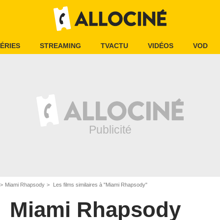
ÉRIES
STREAMING
TVACTU
VIDÉOS
VOD
Miami Rhapsody
Les films similaires à "Miami Rhapsody"
Miami Rhapsody