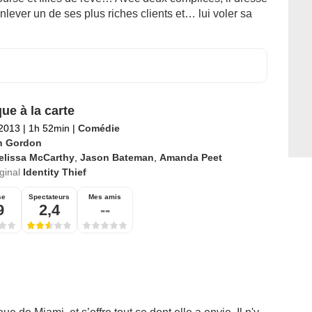
enlever un de ses plus riches clients et… lui voler sa
ue à la carte
 2013
|
1h 52min
|
Comédie
h Gordon
elissa McCarthy
,
Jason Bateman
,
Amanda Peet
iginal
Identity Thief
se
Spectateurs
Mes amis
9
2,4
--