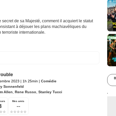
ecret de sa Majesté, comment il acquiert le statut
onsistant à déjouer les plans machiavéliques du
 terroriste internationale.
rouble
B
tembre 2023
|
1h 25min
|
Comédie
ry Sonnenfeld
m Allen
,
Rene Russo
,
Stanley Tucci
'
eurs
Mes amis
8
--