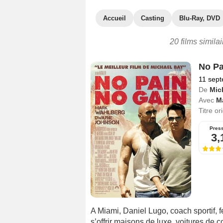
Accueil
Casting
Blu-Ray, DVD
20 films simila
No Pa
11 sep
De
Mic
Avec
M
Titre or
Pres
3,
A Miami, Daniel Lugo, coach sportif, fe
s’offrir maisons de luxe, voitures de 