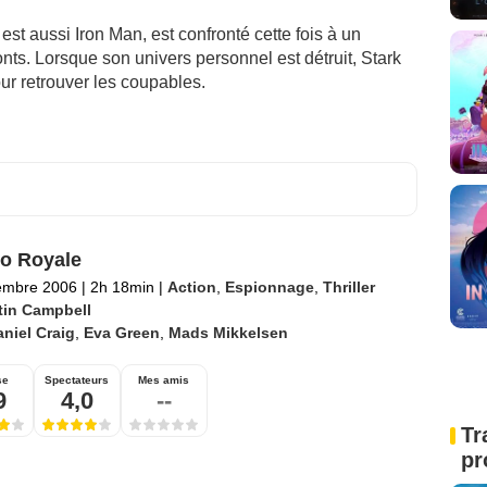
 est aussi Iron Man, est confronté cette fois à un
onts. Lorsque son univers personnel est détruit, Stark
r retrouver les coupables.
o Royale
embre 2006
|
2h 18min
|
Action
,
Espionnage
,
Thriller
tin Campbell
niel Craig
,
Eva Green
,
Mads Mikkelsen
se
Spectateurs
Mes amis
9
4,0
--
Tr
pr