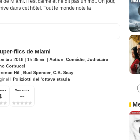
de Miami. Il est calme et ne dit pas un mot. Un jour,
rive dans cet hôtel. Tout le monde note la
uper-flics de Miami
tembre 2018
|
1h 35min
|
Action
,
Comédie
,
Judiciaire
no Corbucci
rence Hill
,
Bud Spencer
,
C.B. Seay
iginal
I Poliziotti dell’ottava strada
eurs
Mes amis
4
--
Me