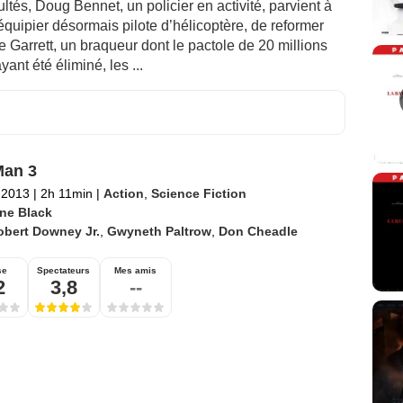
ltés, Doug Bennet, un policier en activité, parvient à
quipier désormais pilote d’hélicoptère, de reformer
oe Garrett, un braqueur dont le pactole de 20 millions
yant été éliminé, les ...
Man 3
l 2013
|
2h 11min
|
Action
,
Science Fiction
ne Black
obert Downey Jr.
,
Gwyneth Paltrow
,
Don Cheadle
se
Spectateurs
Mes amis
2
3,8
--