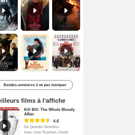
Le Triangle d'or Bande-annonce VF
Les Matins merveilleux Bande-annonce VF
De la Comédie-Française Teaser VF
Bandes-annonces à ne pas manquer
illeurs films à l'affiche
Kill Bill: The Whole Bloody
Affair
4,6
De Quentin Tarantino
Avec Uma Thurman, David