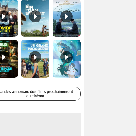
Juste pour une nuit Bande-annonce VO STFR
Un grand raccourci Bande-annonce VF
Une aube nouvelle Bande-annonce VO STFR
andes-annonces des films prochainement
au cinéma