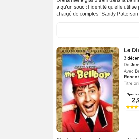
Diana mène grand train dans la banlieue
a qu'un souci: l’identité qu'elle utilis
chargé de comptes "Sandy Patterson Bi
Le Di
3 déce
De
Jer
Avec
B
Rosen
Titre or
Spectat
2,