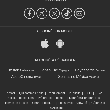
SUIVEZ-NOUS
ALLOCINÉ SUR MOBILE
ALLOCINÉ À L'ÉTRANGER
Filmstarts
SensaCine
Beyazperde
Allemagne
Espagne
Turquie
AdoroCinema
Sensacine México
Brésil
Mexique
Contact
|
Qui sommes-nous
|
Recrutement
|
Publicité
|
CGU
|
CGV
|
Politique de cookies
|
Préférences cookies
|
Données Personnelles
|
Revue de presse
|
Charte d'écriture
|
Les services AlloCiné
|
Gérer Utiq
|
©AlloCiné