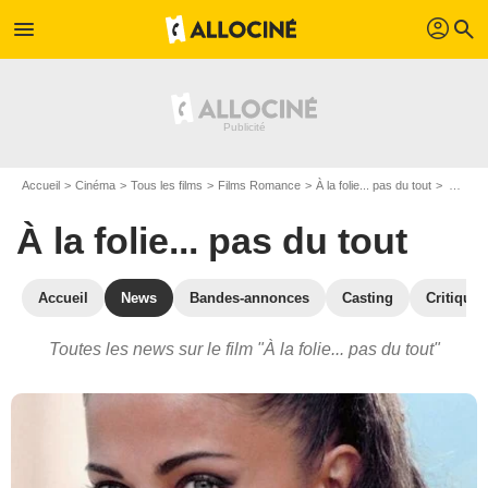
profil
menu
search
Accueil
Cinéma
Tous les films
Films Romance
À la folie... pas du tout
Actualités À la folie... pas du tout
À la folie... pas du tout
Accueil
News
Bandes-annonces
Casting
Critiques
Toutes les news sur le film "À la folie... pas du tout"