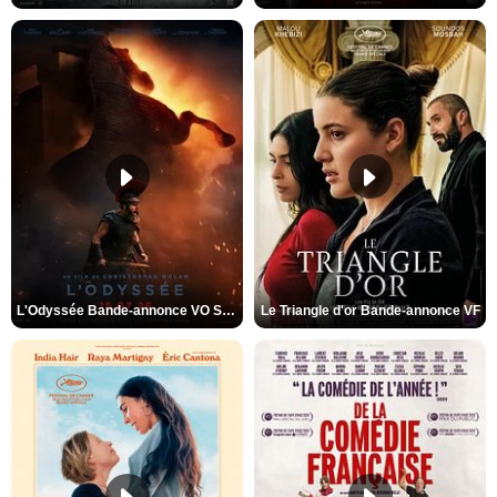
L'Odyssée Bande-annonce VO STFR
Le Triangle d'or Bande-annonce VF