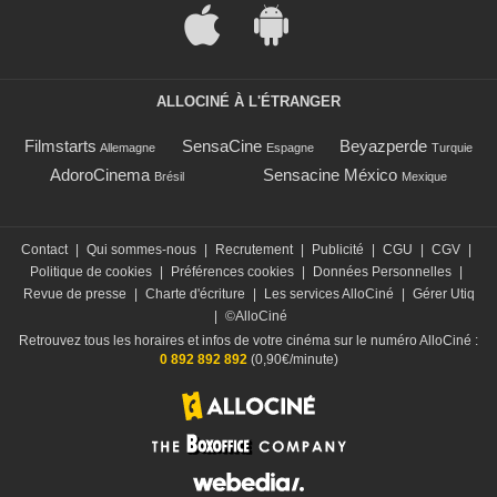
ALLOCINÉ À L'ÉTRANGER
Filmstarts
SensaCine
Beyazperde
Allemagne
Espagne
Turquie
AdoroCinema
Sensacine México
Brésil
Mexique
Contact
|
Qui sommes-nous
|
Recrutement
|
Publicité
|
CGU
|
CGV
|
Politique de cookies
|
Préférences cookies
|
Données Personnelles
|
Revue de presse
|
Charte d'écriture
|
Les services AlloCiné
|
Gérer Utiq
|
©AlloCiné
Retrouvez tous les horaires et infos de votre cinéma sur le numéro AlloCiné :
0 892 892 892
(0,90€/minute)