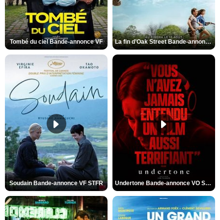
Tombé du ciel Bande-annonce VF
La fin d’Oak Street Bande-annonce VO STFR
Soudain Bande-annonce VF STFR
Undertone Bande-annonce VO STFR