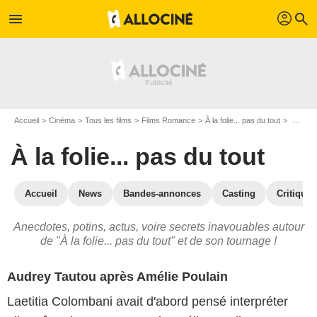
profil
menu
search
Accueil
Cinéma
Tous les films
Films Romance
À la folie... pas du tout
À la folie... pas du tout : les secrets du tournage
À la folie... pas du tout
Accueil
News
Bandes-annonces
Casting
Critiques
Anecdotes, potins, actus, voire secrets inavouables autour
de "À la folie... pas du tout" et de son tournage !
Audrey Tautou après Amélie Poulain
Laetitia Colombani avait d'abord pensé interpréter