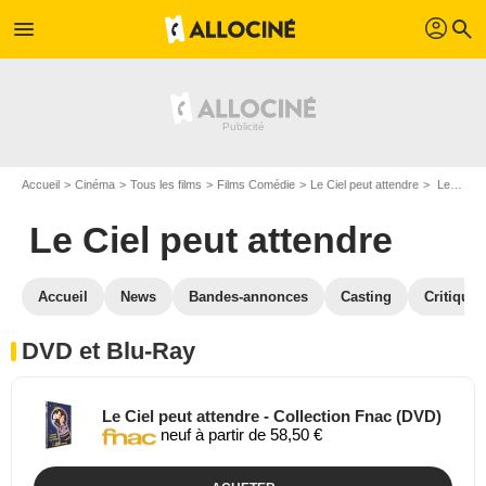
profil
menu
search
Accueil
Cinéma
Tous les films
Films Comédie
Le Ciel peut attendre
Le Ciel peut attendre en DVD Blu Ray
Le Ciel peut attendre
Accueil
News
Bandes-annonces
Casting
Critiques
DVD et Blu-Ray
Le Ciel peut attendre - Collection Fnac (DVD)
neuf à partir de 58,50 €