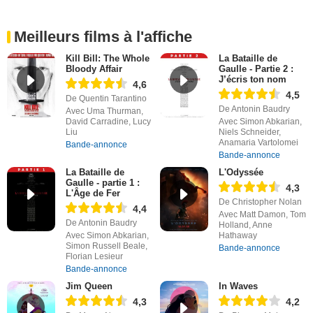
Meilleurs films à l'affiche
Kill Bill: The Whole
La Bataille de
Bloody Affair
Gaulle - Partie 2 :
J’écris ton nom
4,6
4,5
De Quentin Tarantino
De Antonin Baudry
Avec Uma Thurman,
David Carradine, Lucy
Avec Simon Abkarian,
Liu
Niels Schneider,
Anamaria Vartolomei
Bande-annonce
Bande-annonce
La Bataille de
L'Odyssée
Gaulle - partie 1 :
4,3
L'Âge de Fer
De Christopher Nolan
4,4
Avec Matt Damon, Tom
De Antonin Baudry
Holland, Anne
Avec Simon Abkarian,
Hathaway
Simon Russell Beale,
Bande-annonce
Florian Lesieur
Bande-annonce
Jim Queen
In Waves
4,3
4,2