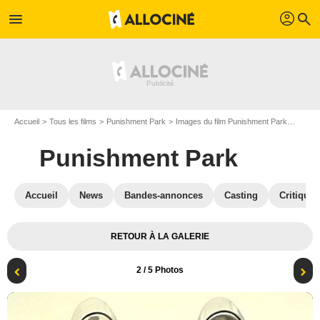
profil
menu
search
Accueil
Tous les films
Punishment Park
Images du film Punishment Park
Photo 
Punishment Park
Accueil
News
Bandes-annonces
Casting
Critiques
RETOUR À LA GALERIE
2
/ 5 Photos