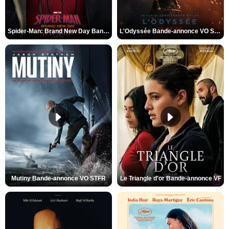
Spider-Man: Brand New Day Bande-annonce VO STFR
L'Odyssée Bande-annonce VO STFR
Mutiny Bande-annonce VO STFR
Le Triangle d'or Bande-annonce VF