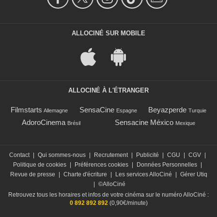
ALLOCINÉ SUR MOBILE
ALLOCINÉ À L'ÉTRANGER
Filmstarts
SensaCine
Beyazperde
Allemagne
Espagne
Turquie
AdoroCinema
Sensacine México
Brésil
Mexique
Contact
|
Qui sommes-nous
|
Recrutement
|
Publicité
|
CGU
|
CGV
|
Politique de cookies
|
Préférences cookies
|
Données Personnelles
|
Revue de presse
|
Charte d'écriture
|
Les services AlloCiné
|
Gérer Utiq
|
©AlloCiné
Retrouvez tous les horaires et infos de votre cinéma sur le numéro AlloCiné :
0 892 892 892
(0,90€/minute)