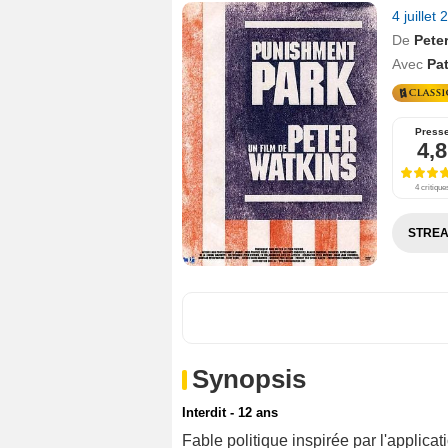
4 juillet
De
Pete
Avec
Pa
Press
4,8
4 critique
STREA
Synopsis
Interdit - 12 ans
Fable politique inspirée par l'applica