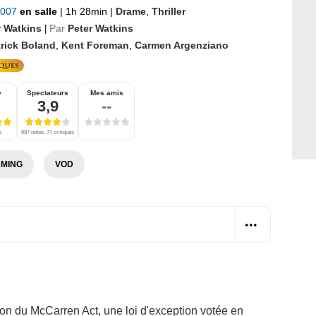
 2007
en salle
|
1h 28min
|
Drame
,
Thriller
r Watkins
Par
Peter Watkins
|
trick Boland
,
Kent Foreman
,
Carmen Argenziano
e
Spectateurs
Mes amis
3,9
--
s
687 notes, 77 critiques
MING
VOD
tion du McCarren Act, une loi d'exception votée en