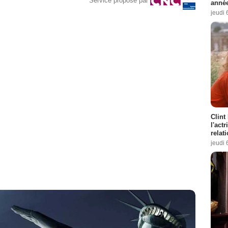
Service proposé par
année
jeudi 
Clint
l'act
relat
jeudi 