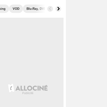
ming
VOD
Blu-Ray, DVD
Photos
Secrets de tournage