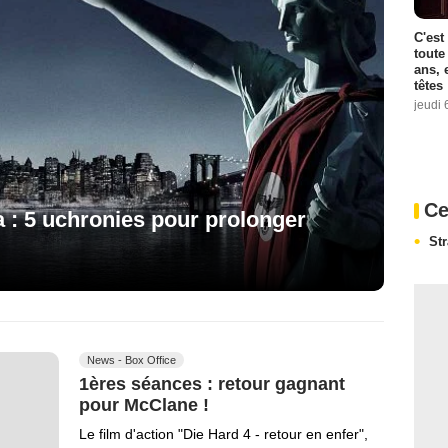
C'est
toute
ans, 
têtes
jeudi 
Ce
a : 5 uchronies pour prolonger
St
News - Box Office
1ères séances : retour gagnant
pour McClane !
Le film d'action "Die Hard 4 - retour en enfer",