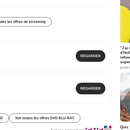
outes les offres de streaming
"J'ai
d'Hol
REGARDER
refus
super
jeudi 
REGARDER
OD
Voir toutes les offres DVD BLU-RAY
Quiz 