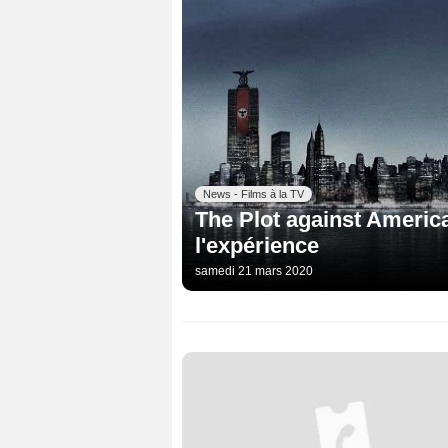
News - Films à la TV
The Plot against Americ
l'expérience
samedi 21 mars 2020