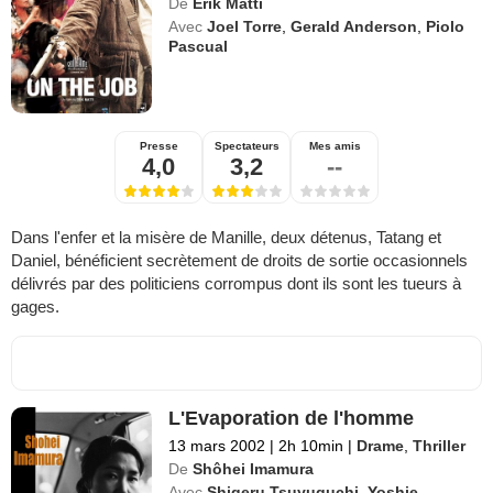
De
Erik Matti
Avec
Joel Torre
,
Gerald Anderson
,
Piolo
Pascual
Presse
Spectateurs
Mes amis
4,0
3,2
--
Dans l'enfer et la misère de Manille, deux détenus, Tatang et
Daniel, bénéficient secrètement de droits de sortie occasionnels
délivrés par des politiciens corrompus dont ils sont les tueurs à
gages.
L'Evaporation de l'homme
13 mars 2002
|
2h 10min
|
Drame
,
Thriller
De
Shôhei Imamura
Avec
Shigeru Tsuyuguchi
,
Yoshie