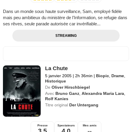
Dans un monde sous haute surveillance, Sam, employé fidèle
mais peu ambitieux du ministère de l'Information, se refugie dans
ses rêves, seule parade autorisée car invérifiable...
STREAMING
La Chute
5 janvier 2005
|
2h 36min
|
Biopic
,
Drame
,
Historique
De
Oliver Hirschbiegel
Avec
Bruno Ganz
,
Alexandra Maria Lara
,
Rolf Kanies
Titre original
Der Untergang
Presse
Spectateurs
Mes amis
3,5
4,0
--