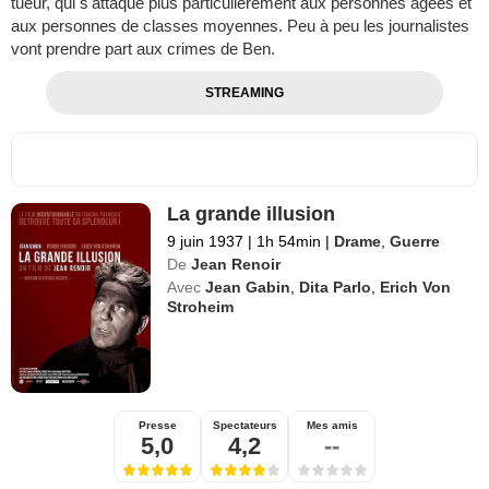
tueur, qui s'attaque plus particulièrement aux personnes âgées et
aux personnes de classes moyennes. Peu à peu les journalistes
vont prendre part aux crimes de Ben.
STREAMING
La grande illusion
9 juin 1937
|
1h 54min
|
Drame
,
Guerre
De
Jean Renoir
Avec
Jean Gabin
,
Dita Parlo
,
Erich Von
Stroheim
Presse
Spectateurs
Mes amis
5,0
4,2
--