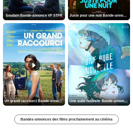
Soudain Bande-annonce VF STFR
Juste pour une nuit Bande-annonce VO STFR
Un grand raccourci Bande-annonce VF
Une aube nouvelle Bande-annonce VO STFR
Bandes-annonces des films prochainement au cinéma