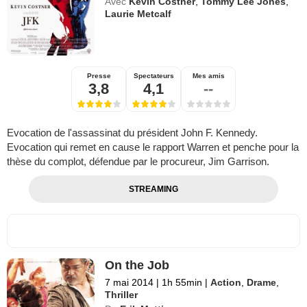
Avec
Kevin Costner
,
Tommy Lee Jones
,
Laurie Metcalf
Presse
Spectateurs
Mes amis
3,8
4,1
--
Evocation de l'assassinat du président John F. Kennedy.
Evocation qui remet en cause le rapport Warren et penche pour la
thèse du complot, défendue par le procureur, Jim Garrison.
STREAMING
On the Job
7 mai 2014
|
1h 55min
|
Action
,
Drame
,
Thriller