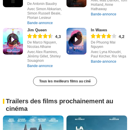
Avec Matt Damon, Tom
De Antonin Baudry
Holland, Anne
Avec Simon Abkarian,
Hathaway
Simon Russell Beale,
Bande-annonce
Florian Lesieur
Bande-annonce
Jim Queen
In Waves
4,3
4,2
De Marco Nguyen,
De Phuong Mai
Nicolas Athane
Nguyen
Avec Alex Ramires,
Avec Lyna Khoudri,
Jérémy Gillet, Shirley
Paul Kircher, Rio Vega
Souagnon
Bande-annonce
Bande-annonce
Tous les meilleurs films au ciné
Trailers des films prochainement au
cinéma