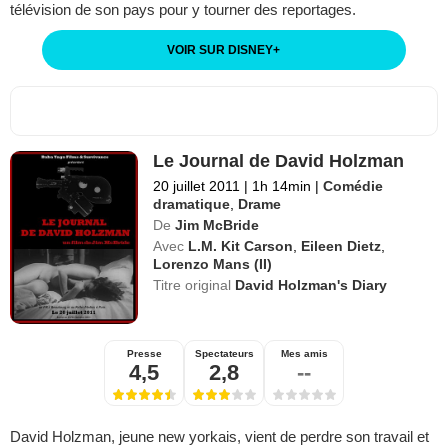
télévision de son pays pour y tourner des reportages.
VOIR SUR DISNEY
+
Le Journal de David Holzman
20 juillet 2011
|
1h 14min
|
Comédie
dramatique
,
Drame
De
Jim McBride
Avec
L.M. Kit Carson
,
Eileen Dietz
,
Lorenzo Mans (II)
Titre original
David Holzman's Diary
Presse
Spectateurs
Mes amis
4,5
2,8
--
David Holzman, jeune new yorkais, vient de perdre son travail et