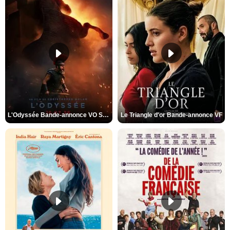
L'Odyssée Bande-annonce VO STFR
Le Triangle d'or Bande-annonce VF