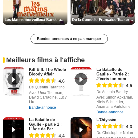
Les Matins merveilleux Bande-annonce VF
De la Comédie-Française Teaser VF
Bandes-annonces à ne pas manquer
Meilleurs films à l'affiche
Kill Bill: The Whole
La Bataille de
Bloody Affair
Gaulle - Partie 2 :
J’écris ton nom
4,6
4,5
De Quentin Tarantino
De Antonin Baudry
Avec Uma Thurman,
David Carradine, Lucy
Avec Simon Abkarian,
Liu
Niels Schneider,
Anamaria Vartolomei
Bande-annonce
Bande-annonce
La Bataille de
L'Odyssée
Gaulle - partie 1 :
4,3
L'Âge de Fer
De Christopher Nolan
4,4