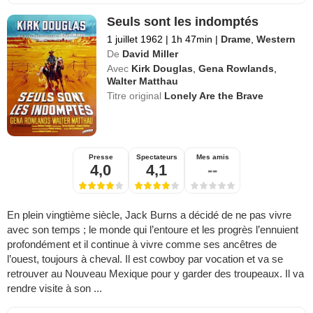
Seuls sont les indomptés
1 juillet 1962
|
1h 47min
|
Drame
,
Western
De
David Miller
Avec
Kirk Douglas
,
Gena Rowlands
,
Walter Matthau
Titre original
Lonely Are the Brave
Presse
Spectateurs
Mes amis
4,0
4,1
--
En plein vingtième siècle, Jack Burns a décidé de ne pas vivre
avec son temps ; le monde qui l’entoure et les progrès l’ennuient
profondément et il continue à vivre comme ses ancêtres de
l’ouest, toujours à cheval. Il est cowboy par vocation et va se
retrouver au Nouveau Mexique pour y garder des troupeaux. Il va
rendre visite à son ...