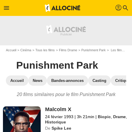
profil
menu
search
Accueil
Cinéma
Tous les films
Films Drame
Punishment Park
Les films similaires à "Punishment Park"
Punishment Park
Accueil
News
Bandes-annonces
Casting
Critiques
20 films similaires pour le film Punishment Park
Malcolm X
24 février 1993
|
3h 21min
|
Biopic
,
Drame
,
Historique
De
Spike Lee