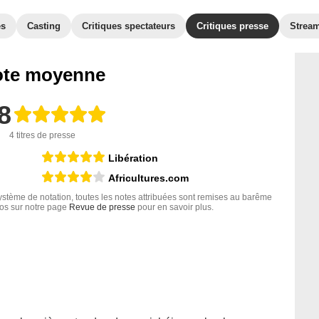
es
Casting
Critiques spectateurs
Critiques presse
Strea
te moyenne
8
4 titres de presse
Libération
Africultures.com
tème de notation, toutes les notes attribuées sont remises au barême
nfos sur notre page
Revue de presse
pour en savoir plus.