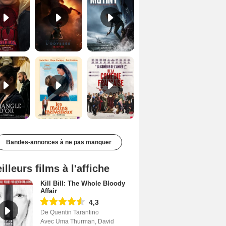
Le Triangle d'or Bande-annonce VF
Les Matins merveilleux Bande-annonce VF
De la Comédie-Française Teaser VF
Bandes-annonces à ne pas manquer
illeurs films à l'affiche
Kill Bill: The Whole Bloody
Affair
4,3
De Quentin Tarantino
Avec Uma Thurman, David