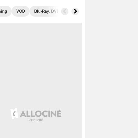
ming
VOD
Blu-Ray, DVD
Photos
Secrets de tournage