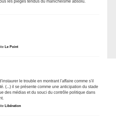
e tous les pièges tendus du manichéisme absolu.
site
Le Point
'instaurer le trouble en montrant l'affaire comme s'il
té. (...) il se présente comme une anticipation du stade
ue des médias et du souci du contrôle politique dans
t.
site
Libération