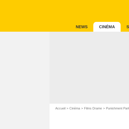
NEWS
CINÉMA
S
Accueil
Cinéma
Films Drame
Punishment Par