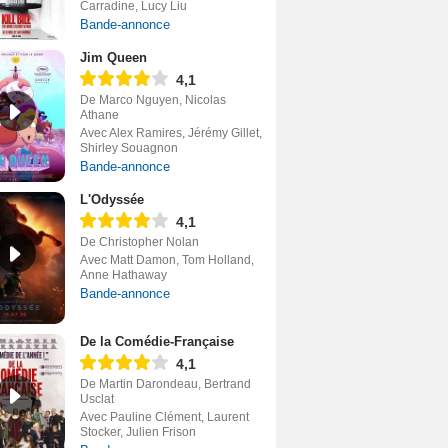
Carradine, Lucy Liu
Bande-annonce
Jim Queen
4,1
De Marco Nguyen, Nicolas
Athane
Avec Alex Ramires, Jérémy Gillet,
Shirley Souagnon
Bande-annonce
L'Odyssée
4,1
De Christopher Nolan
Avec Matt Damon, Tom Holland,
Anne Hathaway
Bande-annonce
De la Comédie-Française
4,1
De Martin Darondeau, Bertrand
Usclat
Avec Pauline Clément, Laurent
Stocker, Julien Frison