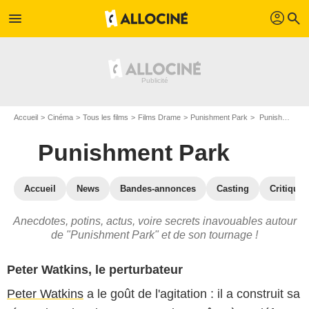
profil
menu
search
Accueil
Cinéma
Tous les films
Films Drame
Punishment Park
Punishment Park : les secrets du tournage
Punishment Park
Accueil
News
Bandes-annonces
Casting
Critiques
Anecdotes, potins, actus, voire secrets inavouables autour
de "Punishment Park" et de son tournage !
Peter Watkins, le perturbateur
Peter Watkins
a le goût de l'agitation : il a construit sa