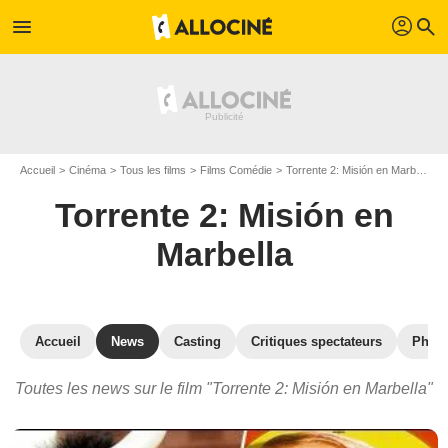
profil
menu
search
Accueil
Cinéma
Tous les films
Films Comédie
Torrente 2: Misión en Marbella
Torrente 2: Misión en
Marbella
Accueil
News
Casting
Critiques spectateurs
Phot
Toutes les news sur le film "Torrente 2: Misión en Marbella"