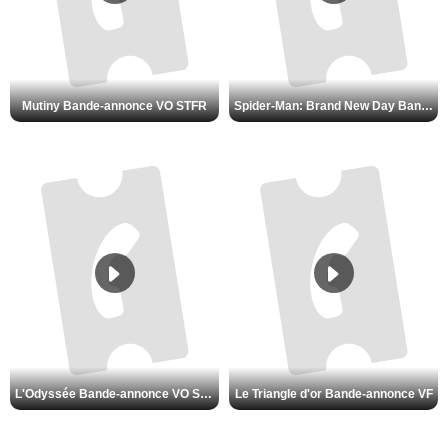
Mutiny Bande-annonce VO STFR
Spider-Man: Brand New Day Bande-annonce VO STFR
L'Odyssée Bande-annonce VO STFR
Le Triangle d'or Bande-annonce VF