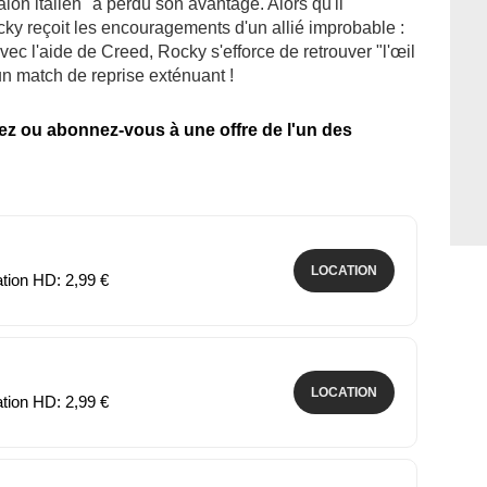
talon italien" a perdu son avantage. Alors qu'il
ky reçoit les encouragements d'un allié improbable :
vec l'aide de Creed, Rocky s'efforce de retrouver "l'œil
un match de reprise exténuant !
tez ou abonnez-vous à une offre de l'un des
LOCATION
ation HD: 2,99 €
LOCATION
ation HD: 2,99 €