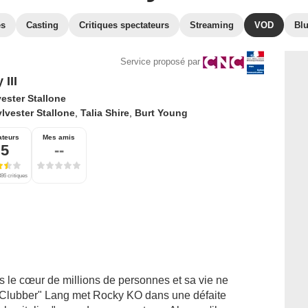
es
Casting
Critiques spectateurs
Streaming
VOD
Bl
Service proposé par
III
ester Stallone
lvester Stallone
,
Talia Shire
,
Burt Young
ateurs
Mes amis
,5
--
86 critiques
 le cœur de millions de personnes et sa vie ne
e "Clubber" Lang met Rocky KO dans une défaite