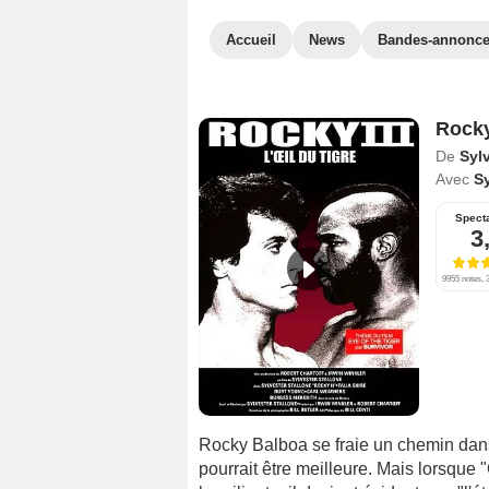
Accueil
News
Bandes-annonc
Rocky 
De
Sylv
Avec
Sy
Spect
3
9955 notes, 3
Rocky Balboa se fraie un chemin dans
pourrait être meilleure. Mais lorsqu