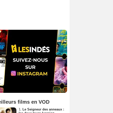
illeurs films en VOD
1.
Le Seigneur des anneaux :