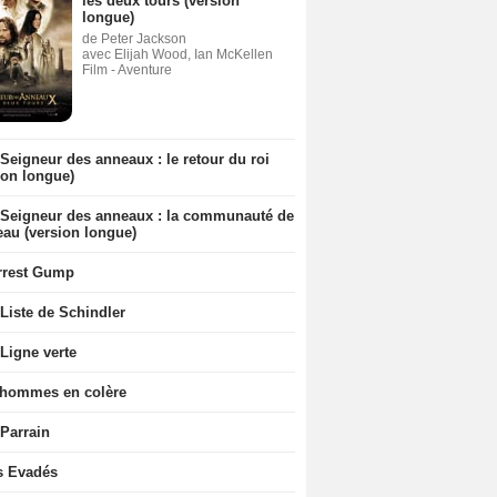
les deux tours (version
longue)
de Peter Jackson
avec Elijah Wood, Ian McKellen
Film - Aventure
Seigneur des anneaux : le retour du roi
ion longue)
 Seigneur des anneaux : la communauté de
eau (version longue)
rrest Gump
Liste de Schindler
Ligne verte
 hommes en colère
 Parrain
s Evadés