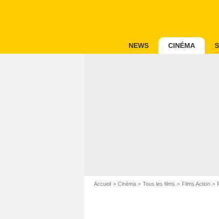
NEWS
CINÉMA
S
Accueil
Cinéma
Tous les films
Films Action