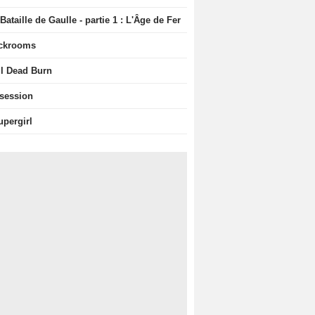
Bataille de Gaulle - partie 1 : L'Âge de Fer
ckrooms
il Dead Burn
session
upergirl