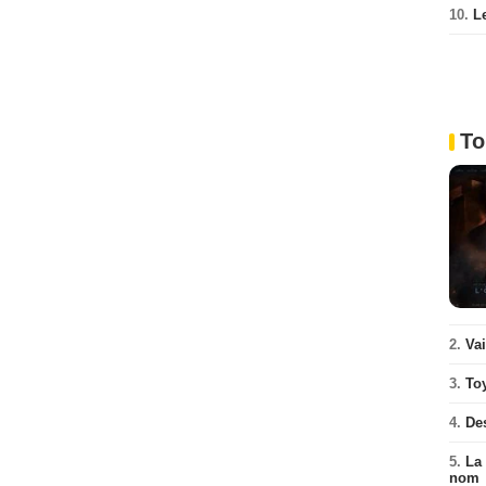
10.
L
To
2.
Va
3.
To
4.
De
5.
La 
nom