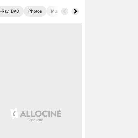
u-Ray, DVD
Photos
Musique
Secrets de tournage
Récom