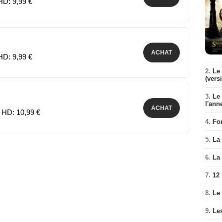
HD: 9,99 €
ACHAT
HD: 9,99 €
2.
Le 
(vers
3.
Le
l'ann
ACHAT
 HD: 10,99 €
4.
Fo
5.
La 
6.
La 
7.
12
8.
Le
9.
Le