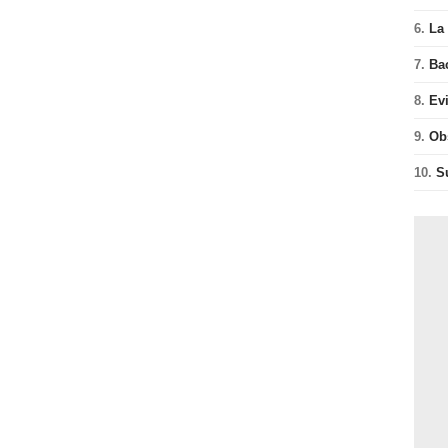
6.
La 
7.
Ba
8.
Ev
9.
Ob
10.
S