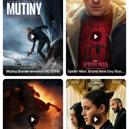
Mutiny Bande-annonce VO STFR
Spider-Man: Brand New Day Bande-annonce VO STFR