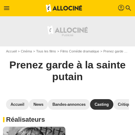
profil
menu
search
Accueil
Cinéma
Tous les films
Films Comédie dramatique
Prenez garde à la sainte putain
Prenez garde à la sainte
putain
Accueil
News
Bandes-annonces
Casting
Critiques
Réalisateurs