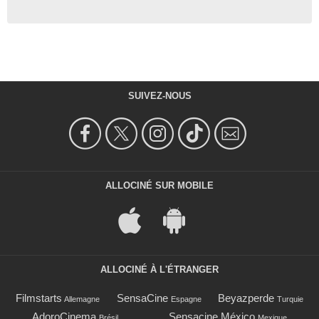
SUIVEZ-NOUS
ALLOCINÉ SUR MOBILE
ALLOCINÉ À L'ÉTRANGER
Filmstarts
SensaCine
Beyazperde
Allemagne
Espagne
Turquie
AdoroCinema
Sensacine México
Brésil
Mexique