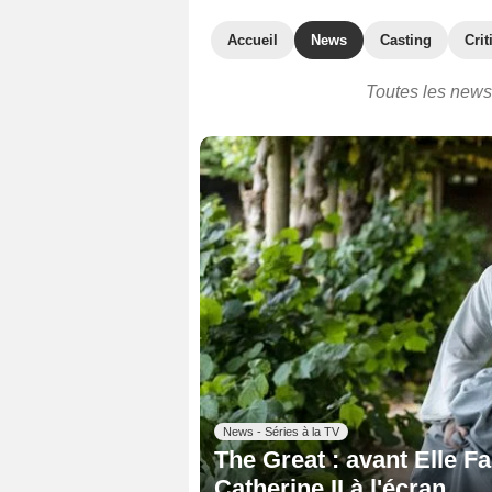
Accueil
News
Casting
Crit
Toutes les news 
News - Séries à la TV
The Great : avant Elle Fa
Catherine II à l'écran