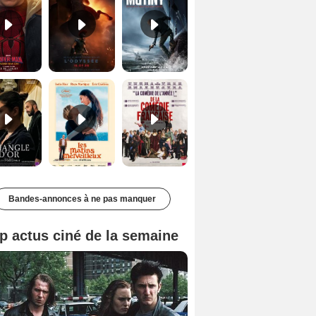
Le Triangle d'or Bande-annonce VF
Les Matins merveilleux Bande-annonce VF
De la Comédie-Française Teaser VF
Bandes-annonces à ne pas manquer
p actus ciné de la semaine