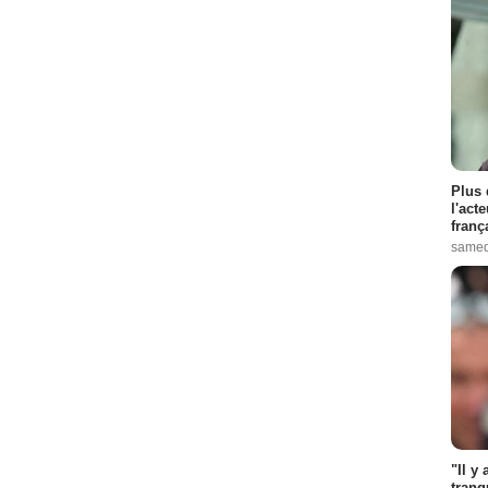
Plus 
l'act
franç
samed
"Il y
tranq