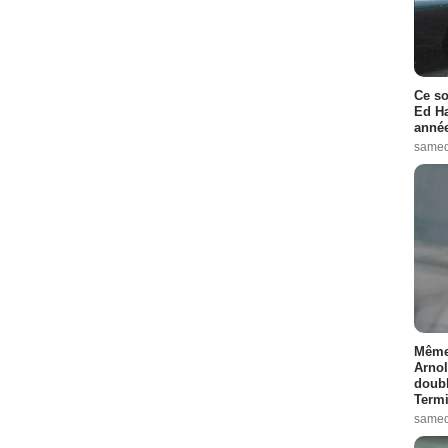
Ce so
Ed Ha
année
samed
Même 
Arnol
doubl
Termi
samed