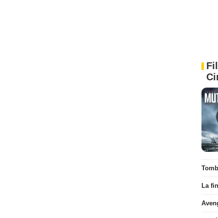
Fi
Ci
Tombé
La fi
Aven