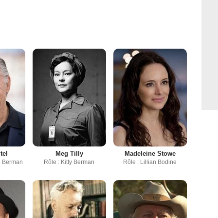
tel
Meg Tilly
Madeleine Stowe
ke Berman
Rôle : Kitty Berman
Rôle : Lillian Bodine