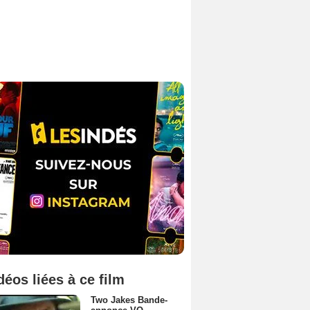
déos liées à ce film
Two Jakes Bande-