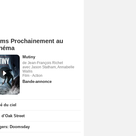
lms Prochainement au
néma
Mutiny
de Jean-François Richet
avec Jason Statham, Annabelle
Wallis
Film - Action
Bande-annonce
 du ciel
n d’Oak Street
gers: Doomsday