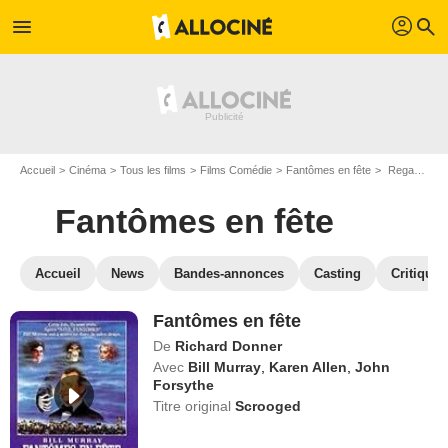
profil
menu
search
Accueil
Cinéma
Tous les films
Films Comédie
Fantômes en fête
Regarder Fantômes en fête en SVOD
Fantômes en fête
Accueil
News
Bandes-annonces
Casting
Critiques
Fantômes en fête
De
Richard Donner
Avec
Bill Murray
,
Karen Allen
,
John
Forsythe
Titre original
Scrooged