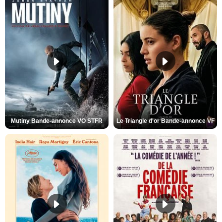
Mutiny Bande-annonce VO STFR
Le Triangle d'or Bande-annonce VF