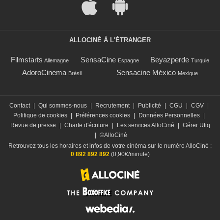
ALLOCINÉ À L'ÉTRANGER
Filmstarts
SensaCine
Beyazperde
Allemagne
Espagne
Turquie
AdoroCinema
Sensacine México
Brésil
Mexique
Contact
|
Qui sommes-nous
|
Recrutement
|
Publicité
|
CGU
|
CGV
|
Politique de cookies
|
Préférences cookies
|
Données Personnelles
|
Revue de presse
|
Charte d'écriture
|
Les services AlloCiné
|
Gérer Utiq
|
©AlloCiné
Retrouvez tous les horaires et infos de votre cinéma sur le numéro AlloCiné :
0 892 892 892
(0,90€/minute)