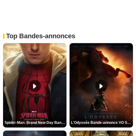
Top Bandes-annonces
Spider-Man: Brand New Day Bande-annonce VO STFR
L'Odyssée Bande-annonce VO STFR