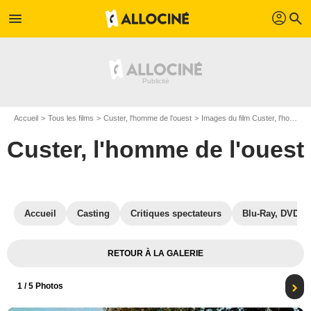
profil
menu
search
Accueil
Tous les films
Custer, l'homme de l'ouest
Images du film Custer, l'homme de l'ouest
Custer, l'homme de l'ouest
Accueil
Casting
Critiques spectateurs
Blu-Ray, DVD
RETOUR À LA GALERIE
1
/ 5 Photos