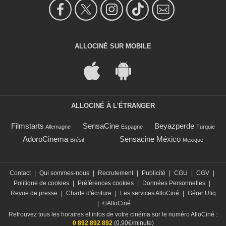
ALLOCINÉ SUR MOBILE
ALLOCINÉ À L'ÉTRANGER
Filmstarts
SensaCine
Beyazperde
Allemagne
Espagne
Turquie
AdoroCinema
Sensacine México
Brésil
Mexique
Contact
|
Qui sommes-nous
|
Recrutement
|
Publicité
|
CGU
|
CGV
|
Politique de cookies
|
Préférences cookies
|
Données Personnelles
|
Revue de presse
|
Charte d'écriture
|
Les services AlloCiné
|
Gérer Utiq
|
©AlloCiné
Retrouvez tous les horaires et infos de votre cinéma sur le numéro AlloCiné :
0 892 892 892
(0,90€/minute)