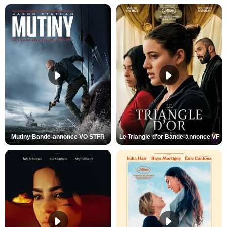
Mutiny Bande-annonce VO STFR
Le Triangle d'or Bande-annonce VF