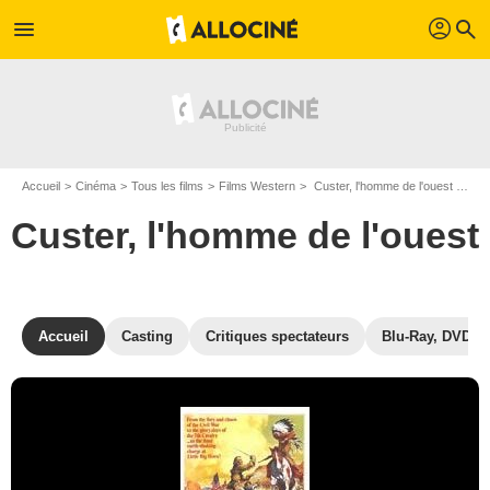
profil
menu
search
Accueil
Cinéma
Tous les films
Films Western
Custer, l'homme de l'ouest de Robert Siodmak
Custer, l'homme de l'ouest
Accueil
Casting
Critiques spectateurs
Blu-Ray, DVD