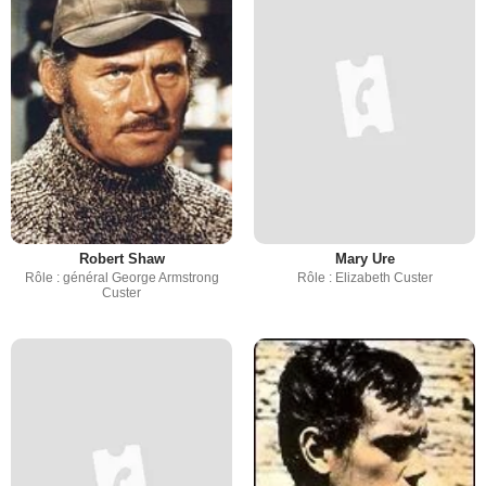
Robert Shaw
Mary Ure
Rôle : général George Armstrong
Rôle : Elizabeth Custer
Custer