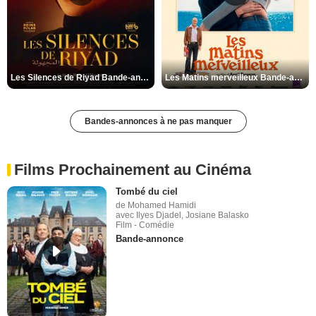
Les Silences de Riyad Bande-annonce VO STFR
Les Matins merveilleux Bande-annonce VF
Bandes-annonces à ne pas manquer
Films Prochainement au Cinéma
Tombé du ciel
de Mohamed Hamidi
avec Ilyes Djadel, Josiane Balasko
Film - Comédie
Bande-annonce